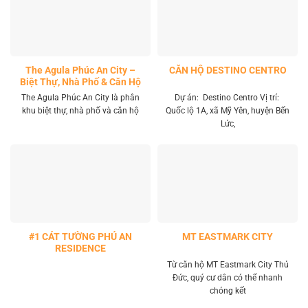
The Agula Phúc An City –
CĂN HỘ DESTINO CENTRO
Biệt Thự, Nhà Phố & Căn Hộ
Đức Hòa, Long An
The Agula Phúc An City là phân
Dự án: Destino Centro Vị trí:
khu biệt thự, nhà phố và căn hộ
Quốc lộ 1A, xã Mỹ Yên, huyện Bến
Lức,
#1 CÁT TƯỜNG PHÚ AN
MT EASTMARK CITY
RESIDENCE
Từ căn hộ MT Eastmark City Thủ
Đức, quý cư dân có thể nhanh
chóng kết