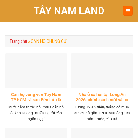
Chuyển
TÂY NAM LAND
đến
nội
dung
Trang chủ
»
CĂN HỘ CHUNG CƯ
Căn hộ vùng ven Tây Nam
Nhà ở xã hội tại Long An
TP.HCM: vì sao Bến Lức là
2026: chính sách mới và cơ
điểm rơi tiếp theo?
hội thật cho người lao động
Mười năm trước, nói “mua căn hộ
Lương 12-15 triệu/tháng có mua
ở Bình Dương” nhiều người còn
được nhà gần TP.HCM không? Ba
ngần ngại
năm trước, câu trả