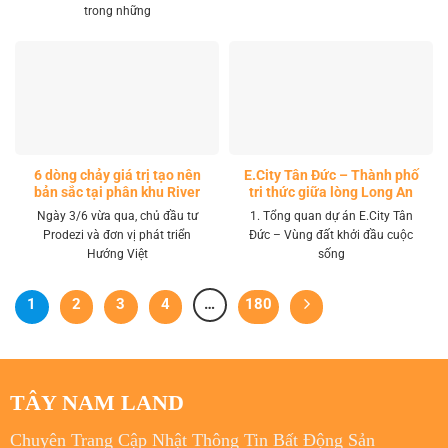
trong những
6 dòng chảy giá trị tạo nên
E.City Tân Đức – Thành phố
bản sắc tại phân khu River
tri thức giữa lòng Long An
Park LA Home
Ngày 3/6 vừa qua, chủ đầu tư
1. Tổng quan dự án E.City Tân
Prodezi và đơn vị phát triển
Đức – Vùng đất khởi đầu cuộc
Hướng Việt
sống
1
2
3
4
…
180
TÂY NAM LAND
Chuyên Trang Cập Nhật Thông Tin Bất Động Sản