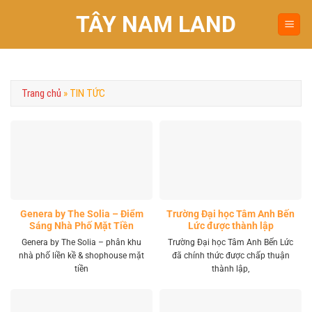
Chuyển
TÂY NAM LAND
đến
nội
dung
Trang chủ
»
TIN TỨC
Genera by The Solia – Điểm
Trường Đại học Tâm Anh Bến
Sáng Nhà Phố Mặt Tiền
Lức được thành lập
Vành Đai 4 Khu Tây
Genera by The Solia – phân khu
Trường Đại học Tâm Anh Bến Lức
nhà phố liền kề & shophouse mặt
đã chính thức được chấp thuận
tiền
thành lập,