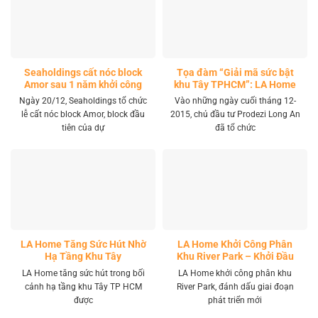
Seaholdings cất nóc block
Tọa đàm “Giải mã sức bật
Amor sau 1 năm khởi công
khu Tây TPHCM”: LA Home
khai mở tọa độ đầu tư mới
Ngày 20/12, Seaholdings tổ chức
Vào những ngày cuối tháng 12-
lễ cất nóc block Amor, block đầu
2015, chủ đầu tư Prodezi Long An
tiên của dự
đã tổ chức
LA Home Tăng Sức Hút Nhờ
LA Home Khởi Công Phân
Hạ Tầng Khu Tây
Khu River Park – Khởi Đầu
Giai Đoạn Phát Triển Mới
LA Home tăng sức hút trong bối
LA Home khởi công phân khu
cảnh hạ tầng khu Tây TP HCM
River Park, đánh dấu giai đoạn
được
phát triển mới