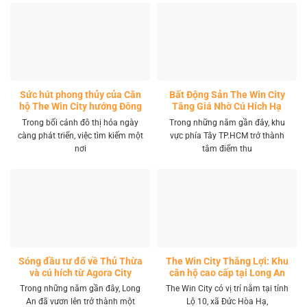
Sức hút phong thủy của Căn
Bất Động Sản The Win City
hộ The Win City hướng Đông
Tăng Giá Nhờ Cú Hích Hạ
Nam
Tầng
Trong bối cảnh đô thị hóa ngày
Trong những năm gần đây, khu
càng phát triển, việc tìm kiếm một
vực phía Tây TP.HCM trở thành
nơi
tâm điểm thu
Sóng đầu tư đổ về Thủ Thừa
The Win City Thắng Lợi: Khu
và cú hích từ Agora City
căn hộ cao cấp tại Long An
Trong những năm gần đây, Long
The Win City có vị trí nằm tại tỉnh
An đã vươn lên trở thành một
Lộ 10, xã Đức Hòa Hạ,