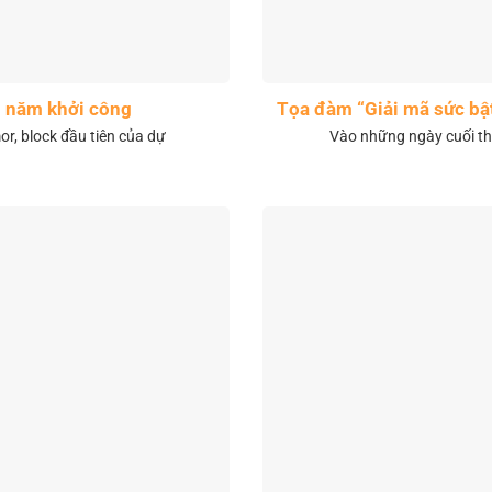
1 năm khởi công
Tọa đàm “Giải mã sức bậ
r, block đầu tiên của dự
Vào những ngày cuối th