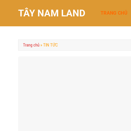
Chuyển
TÂY NAM LAND
đến
TRANG CHỦ
nội
dung
Trang chủ
»
TIN TỨC