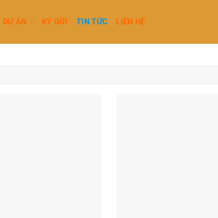
DỰ ÁN
KÝ GỬI
TIN TỨC
LIÊN HỆ