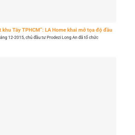
t khu Tây TPHCM”: LA Home khai mở tọa độ đầu
tư mới
áng 12-2015, chủ đầu tư Prodezi Long An đã tổ chức