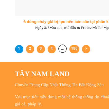
6 dòng chảy giá trị tạo nên bản sắc tại phân
Ngày 3/6 vừa qua, chủ đầu tư Prodezi và đơn vị p
1
2
3
4
…
180
TÂY NAM LAND
Chuyên Trang Cập Nhật Thông Tin Bất Động Sản
Với
mục tiêu
xây dựng một hệ thống thông tin chuẩn
giá cả, pháp lý.