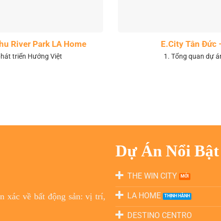
 khu River Park LA Home
E.City Tân Đức 
hát triển Hướng Việt
1. Tổng quan dự á
Dự Án Nổi Bật
THE WIN CITY
LA HOME
 xác về bất động sản: vị trí,
DESTINO CENTRO