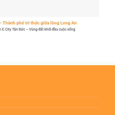
– Thành phố tri thức giữa lòng Long An
n E.City Tân Đức – Vùng đất khởi đầu cuộc sống