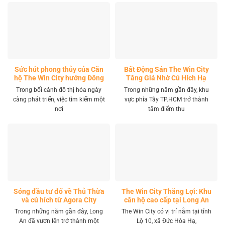
Sức hút phong thủy của Căn
Bất Động Sản The Win City
hộ The Win City hướng Đông
Tăng Giá Nhờ Cú Hích Hạ
Nam
Tầng
Trong bối cảnh đô thị hóa ngày
Trong những năm gần đây, khu
càng phát triển, việc tìm kiếm một
vực phía Tây TP.HCM trở thành
nơi
tâm điểm thu
Sóng đầu tư đổ về Thủ Thừa
The Win City Thắng Lợi: Khu
và cú hích từ Agora City
căn hộ cao cấp tại Long An
Trong những năm gần đây, Long
The Win City có vị trí nằm tại tỉnh
An đã vươn lên trở thành một
Lộ 10, xã Đức Hòa Hạ,