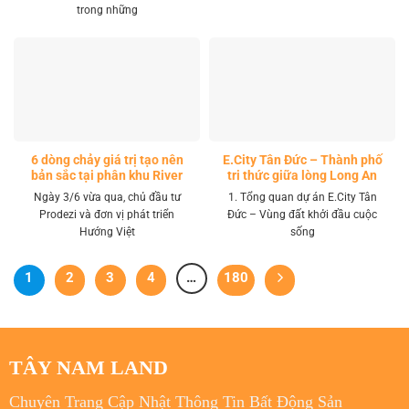
trong những
6 dòng chảy giá trị tạo nên
E.City Tân Đức – Thành phố
bản sắc tại phân khu River
tri thức giữa lòng Long An
Park LA Home
Ngày 3/6 vừa qua, chủ đầu tư
1. Tổng quan dự án E.City Tân
Prodezi và đơn vị phát triển
Đức – Vùng đất khởi đầu cuộc
Hướng Việt
sống
1
2
3
4
…
180
TÂY NAM LAND
Chuyên Trang Cập Nhật Thông Tin Bất Động Sản