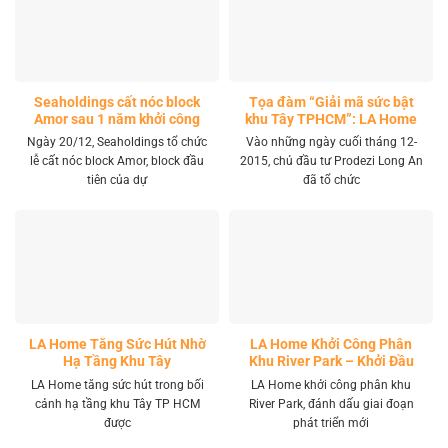
Seaholdings cất nóc block
Tọa đàm “Giải mã sức bật
Amor sau 1 năm khởi công
khu Tây TPHCM”: LA Home
khai mở tọa độ đầu tư mới
Ngày 20/12, Seaholdings tổ chức
Vào những ngày cuối tháng 12-
lễ cất nóc block Amor, block đầu
2015, chủ đầu tư Prodezi Long An
tiên của dự
đã tổ chức
LA Home Tăng Sức Hút Nhờ
LA Home Khởi Công Phân
Hạ Tầng Khu Tây
Khu River Park – Khởi Đầu
Giai Đoạn Phát Triển Mới
LA Home tăng sức hút trong bối
LA Home khởi công phân khu
cảnh hạ tầng khu Tây TP HCM
River Park, đánh dấu giai đoạn
được
phát triển mới