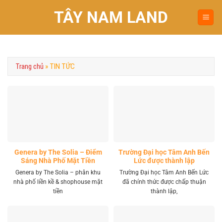
Chuyển
TÂY NAM LAND
đến
nội
dung
Trang chủ
»
TIN TỨC
Genera by The Solia – Điểm
Trường Đại học Tâm Anh Bến
Sáng Nhà Phố Mặt Tiền
Lức được thành lập
Vành Đai 4 Khu Tây
Genera by The Solia – phân khu
Trường Đại học Tâm Anh Bến Lức
nhà phố liền kề & shophouse mặt
đã chính thức được chấp thuận
tiền
thành lập,