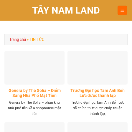
Chuyển
TÂY NAM LAND
đến
nội
dung
Trang chủ
»
TIN TỨC
Genera by The Solia – Điểm
Trường Đại học Tâm Anh Bến
Sáng Nhà Phố Mặt Tiền
Lức được thành lập
Vành Đai 4 Khu Tây
Genera by The Solia – phân khu
Trường Đại học Tâm Anh Bến Lức
nhà phố liền kề & shophouse mặt
đã chính thức được chấp thuận
tiền
thành lập,