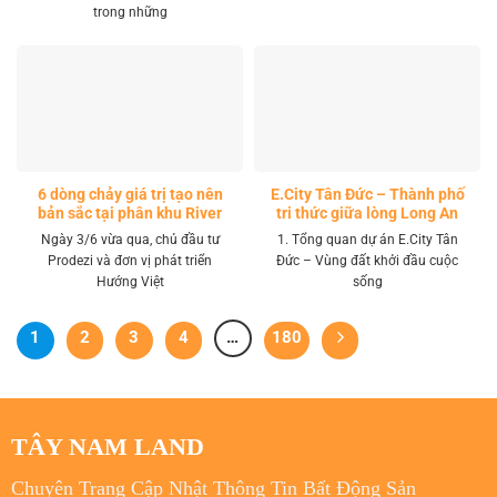
trong những
6 dòng chảy giá trị tạo nên
E.City Tân Đức – Thành phố
bản sắc tại phân khu River
tri thức giữa lòng Long An
Park LA Home
Ngày 3/6 vừa qua, chủ đầu tư
1. Tổng quan dự án E.City Tân
Prodezi và đơn vị phát triển
Đức – Vùng đất khởi đầu cuộc
Hướng Việt
sống
1
2
3
4
…
180
TÂY NAM LAND
Chuyên Trang Cập Nhật Thông Tin Bất Động Sản