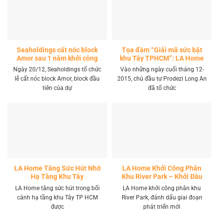
Seaholdings cất nóc block
Tọa đàm “Giải mã sức bật
Amor sau 1 năm khởi công
khu Tây TPHCM”: LA Home
khai mở tọa độ đầu tư mới
Ngày 20/12, Seaholdings tổ chức
Vào những ngày cuối tháng 12-
lễ cất nóc block Amor, block đầu
2015, chủ đầu tư Prodezi Long An
tiên của dự
đã tổ chức
LA Home Tăng Sức Hút Nhờ
LA Home Khởi Công Phân
Hạ Tầng Khu Tây
Khu River Park – Khởi Đầu
Giai Đoạn Phát Triển Mới
LA Home tăng sức hút trong bối
LA Home khởi công phân khu
cảnh hạ tầng khu Tây TP HCM
River Park, đánh dấu giai đoạn
được
phát triển mới