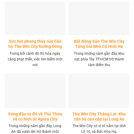
Sức hút phong thủy của Căn
Bất Động Sản The Win City
hộ The Win City hướng Đông
Tăng Giá Nhờ Cú Hích Hạ
Nam
Tầng
Trong bối cảnh đô thị hóa ngày
Trong những năm gần đây, khu
càng phát triển, việc tìm kiếm một
vực phía Tây TP.HCM trở thành
nơi
tâm điểm thu
Sóng đầu tư đổ về Thủ Thừa
The Win City Thắng Lợi: Khu
và cú hích từ Agora City
căn hộ cao cấp tại Long An
Trong những năm gần đây, Long
The Win City có vị trí nằm tại tỉnh
An đã vươn lên trở thành một
Lộ 10, xã Đức Hòa Hạ,