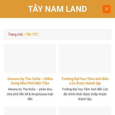
Chuyển
TÂY NAM LAND
đến
nội
dung
Trang chủ
»
TIN TỨC
Genera by The Solia – Điểm
Trường Đại học Tâm Anh Bến
Sáng Nhà Phố Mặt Tiền
Lức được thành lập
Vành Đai 4 Khu Tây
Genera by The Solia – phân khu
Trường Đại học Tâm Anh Bến Lức
nhà phố liền kề & shophouse mặt
đã chính thức được chấp thuận
tiền
thành lập,