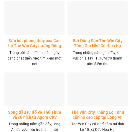
Sức hút phong thủy của Căn
Bất Động Sản The Win City
hộ The Win City hướng Đông
Tăng Giá Nhờ Cú Hích Hạ
Nam
Tầng
Trong bối cảnh đô thị hóa ngày
Trong những năm gần đây, khu
càng phát triển, việc tìm kiếm một
vực phía Tây TP.HCM trở thành
nơi
tâm điểm thu
Sóng đầu tư đổ về Thủ Thừa
The Win City Thắng Lợi: Khu
và cú hích từ Agora City
căn hộ cao cấp tại Long An
Trong những năm gần đây, Long
The Win City có vị trí nằm tại tỉnh
An đã vươn lên trở thành một
Lộ 10, xã Đức Hòa Hạ,