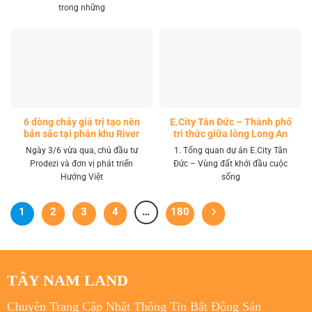
trong những
6 dòng chảy giá trị tạo nên
E.City Tân Đức – Thành phố
bản sắc tại phân khu River
tri thức giữa lòng Long An
Park LA Home
Ngày 3/6 vừa qua, chủ đầu tư
1. Tổng quan dự án E.City Tân
Prodezi và đơn vị phát triển
Đức – Vùng đất khởi đầu cuộc
Hướng Việt
sống
1
2
3
4
…
180
TÂY NAM LAND
Chuyên Trang Cập Nhật Thông Tin Bất Động Sản