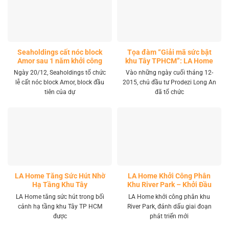
Seaholdings cất nóc block
Tọa đàm “Giải mã sức bật
Amor sau 1 năm khởi công
khu Tây TPHCM”: LA Home
khai mở tọa độ đầu tư mới
Ngày 20/12, Seaholdings tổ chức
Vào những ngày cuối tháng 12-
lễ cất nóc block Amor, block đầu
2015, chủ đầu tư Prodezi Long An
tiên của dự
đã tổ chức
LA Home Tăng Sức Hút Nhờ
LA Home Khởi Công Phân
Hạ Tầng Khu Tây
Khu River Park – Khởi Đầu
Giai Đoạn Phát Triển Mới
LA Home tăng sức hút trong bối
LA Home khởi công phân khu
cảnh hạ tầng khu Tây TP HCM
River Park, đánh dấu giai đoạn
được
phát triển mới