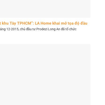
t khu Tây TPHCM”: LA Home khai mở tọa độ đầu
tư mới
áng 12-2015, chủ đầu tư Prodezi Long An đã tổ chức