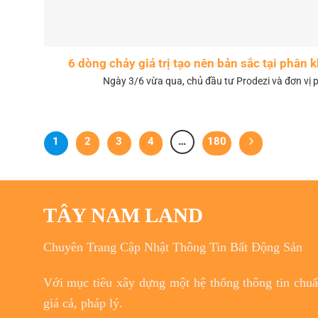
6 dòng chảy giá trị tạo nên bản sắc tại phân
Ngày 3/6 vừa qua, chủ đầu tư Prodezi và đơn vị p
1
2
3
4
…
180
TÂY NAM LAND
Chuyên Trang Cập Nhật Thông Tin Bất Động Sản
Với
mục tiêu
xây dựng một hệ thống thông tin chuẩn
giá cả, pháp lý.