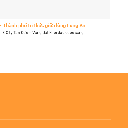
– Thành phố tri thức giữa lòng Long An
n E.City Tân Đức – Vùng đất khởi đầu cuộc sống