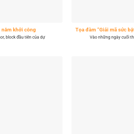
1 năm khởi công
Tọa đàm “Giải mã sức bậ
r, block đầu tiên của dự
Vào những ngày cuối th