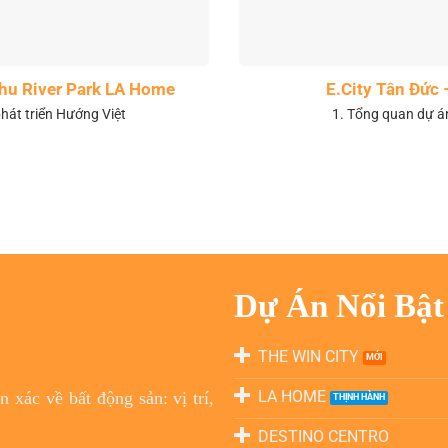
 khu River Park LA Home
E.City Tân Đức 
hát triển Hướng Việt
1. Tổng quan dự á
Dự Án Nổi Bật
THE WIN CITY
LA HOME
 xác về bất động sản: vị trí,
DESTINO CENTRO