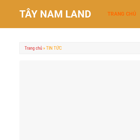
Chuyển
TÂY NAM LAND
đến
TRANG CHỦ
nội
dung
Trang chủ
»
TIN TỨC