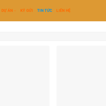
DỰ ÁN
KÝ GỬI
TIN TỨC
LIÊN HỆ