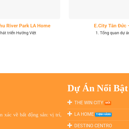
 khu River Park LA Home
E.City Tân Đức 
hát triển Hướng Việt
1. Tổng quan dự á
Dự Án Nổi Bật
THE WIN CITY
LA HOME
 xác về bất động sản: vị trí,
DESTINO CENTRO