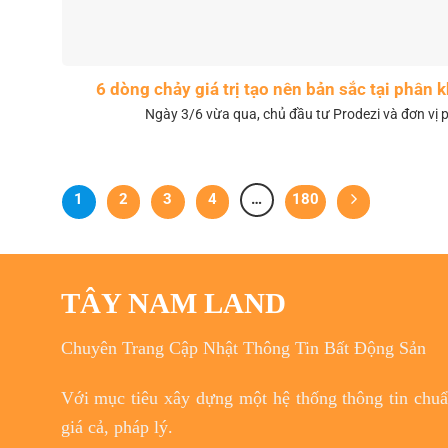
6 dòng chảy giá trị tạo nên bản sắc tại phân
Ngày 3/6 vừa qua, chủ đầu tư Prodezi và đơn vị p
1
2
3
4
…
180
TÂY NAM LAND
Chuyên Trang Cập Nhật Thông Tin Bất Động Sản
Với
mục tiêu
xây dựng một hệ thống thông tin chuẩn
giá cả, pháp lý.