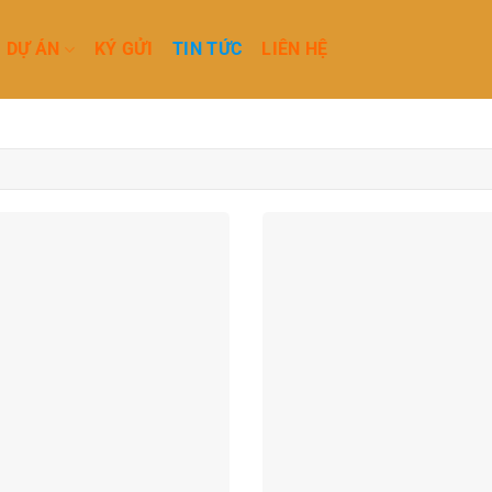
DỰ ÁN
KÝ GỬI
TIN TỨC
LIÊN HỆ