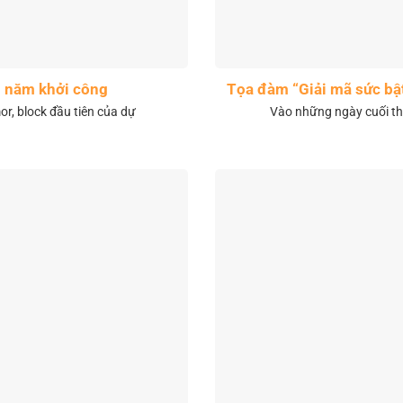
1 năm khởi công
Tọa đàm “Giải mã sức bậ
r, block đầu tiên của dự
Vào những ngày cuối th