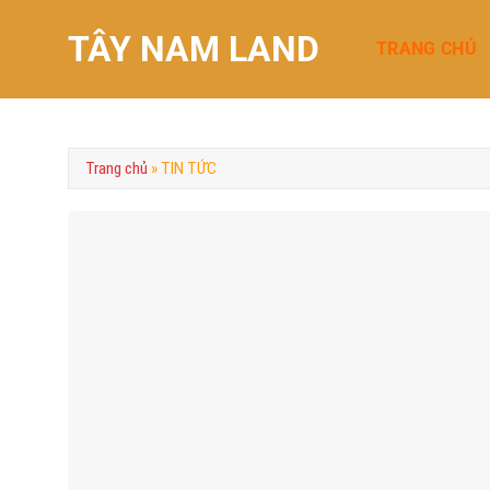
Chuyển
TÂY NAM LAND
đến
TRANG CHỦ
nội
dung
Trang chủ
»
TIN TỨC