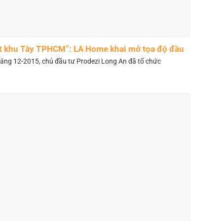
t khu Tây TPHCM”: LA Home khai mở tọa độ đầu
tư mới
áng 12-2015, chủ đầu tư Prodezi Long An đã tổ chức