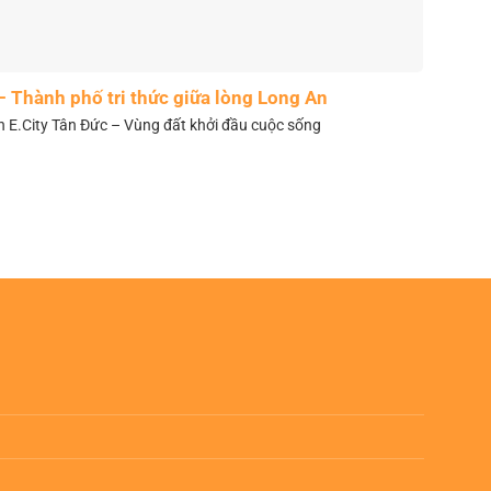
– Thành phố tri thức giữa lòng Long An
n E.City Tân Đức – Vùng đất khởi đầu cuộc sống