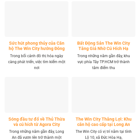
Sức hút phong thủy của Căn
Bất Động Sản The Win City
hộ The Win City hướng Đông
Tăng Giá Nhờ Cú Hích Hạ
Nam
Tầng
Trong bối cảnh đô thị hóa ngày
Trong những năm gần đây, khu
càng phát triển, việc tìm kiếm một
vực phía Tây TP.HCM trở thành
nơi
tâm điểm thu
Sóng đầu tư đổ về Thủ Thừa
The Win City Thắng Lợi: Khu
và cú hích từ Agora City
căn hộ cao cấp tại Long An
Trong những năm gần đây, Long
The Win City có vị trí nằm tại tỉnh
An đã vươn lên trở thành một
Lộ 10, xã Đức Hòa Hạ,