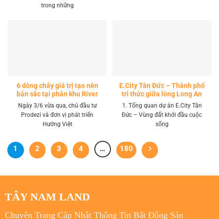
trong những
6 dòng chảy giá trị tạo nên
E.City Tân Đức – Thành phố
bản sắc tại phân khu River
tri thức giữa lòng Long An
Park LA Home
Ngày 3/6 vừa qua, chủ đầu tư
1. Tổng quan dự án E.City Tân
Prodezi và đơn vị phát triển
Đức – Vùng đất khởi đầu cuộc
Hướng Việt
sống
1
2
3
4
…
180
TÂY NAM LAND
Chuyên Trang Cập Nhật Thông Tin Bất Động Sản