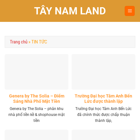
Chuyển
TÂY NAM LAND
đến
nội
dung
Trang chủ
»
TIN TỨC
Genera by The Solia – Điểm
Trường Đại học Tâm Anh Bến
Sáng Nhà Phố Mặt Tiền
Lức được thành lập
Vành Đai 4 Khu Tây
Genera by The Solia – phân khu
Trường Đại học Tâm Anh Bến Lức
nhà phố liền kề & shophouse mặt
đã chính thức được chấp thuận
tiền
thành lập,