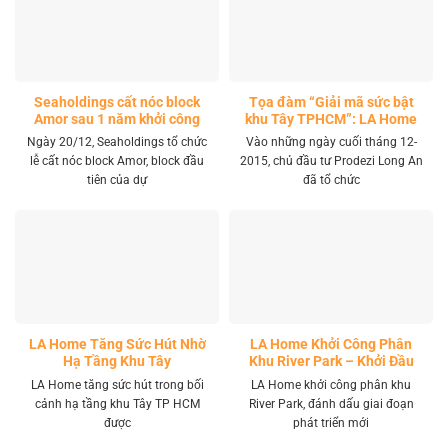
Seaholdings cất nóc block
Tọa đàm “Giải mã sức bật
Amor sau 1 năm khởi công
khu Tây TPHCM”: LA Home
khai mở tọa độ đầu tư mới
Ngày 20/12, Seaholdings tổ chức
Vào những ngày cuối tháng 12-
lễ cất nóc block Amor, block đầu
2015, chủ đầu tư Prodezi Long An
tiên của dự
đã tổ chức
LA Home Tăng Sức Hút Nhờ
LA Home Khởi Công Phân
Hạ Tầng Khu Tây
Khu River Park – Khởi Đầu
Giai Đoạn Phát Triển Mới
LA Home tăng sức hút trong bối
LA Home khởi công phân khu
cảnh hạ tầng khu Tây TP HCM
River Park, đánh dấu giai đoạn
được
phát triển mới