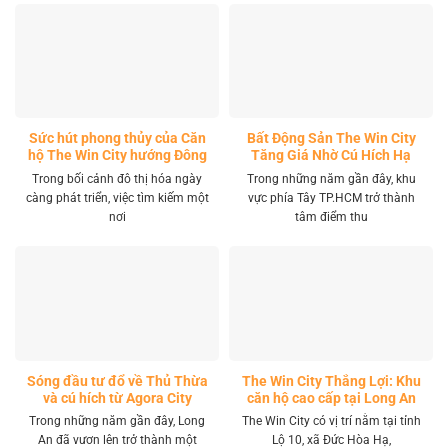
Sức hút phong thủy của Căn
Bất Động Sản The Win City
hộ The Win City hướng Đông
Tăng Giá Nhờ Cú Hích Hạ
Nam
Tầng
Trong bối cảnh đô thị hóa ngày
Trong những năm gần đây, khu
càng phát triển, việc tìm kiếm một
vực phía Tây TP.HCM trở thành
nơi
tâm điểm thu
Sóng đầu tư đổ về Thủ Thừa
The Win City Thắng Lợi: Khu
và cú hích từ Agora City
căn hộ cao cấp tại Long An
Trong những năm gần đây, Long
The Win City có vị trí nằm tại tỉnh
An đã vươn lên trở thành một
Lộ 10, xã Đức Hòa Hạ,