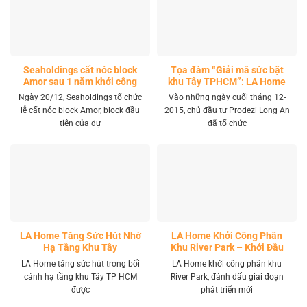
Seaholdings cất nóc block
Tọa đàm “Giải mã sức bật
Amor sau 1 năm khởi công
khu Tây TPHCM”: LA Home
khai mở tọa độ đầu tư mới
Ngày 20/12, Seaholdings tổ chức
Vào những ngày cuối tháng 12-
lễ cất nóc block Amor, block đầu
2015, chủ đầu tư Prodezi Long An
tiên của dự
đã tổ chức
LA Home Tăng Sức Hút Nhờ
LA Home Khởi Công Phân
Hạ Tầng Khu Tây
Khu River Park – Khởi Đầu
Giai Đoạn Phát Triển Mới
LA Home tăng sức hút trong bối
LA Home khởi công phân khu
cảnh hạ tầng khu Tây TP HCM
River Park, đánh dấu giai đoạn
được
phát triển mới