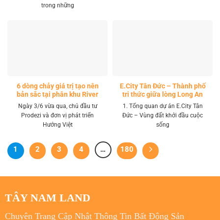
trong những
6 dòng chảy giá trị tạo nên
E.City Tân Đức – Thành phố
bản sắc tại phân khu River
tri thức giữa lòng Long An
Park LA Home
Ngày 3/6 vừa qua, chủ đầu tư
1. Tổng quan dự án E.City Tân
Prodezi và đơn vị phát triển
Đức – Vùng đất khởi đầu cuộc
Hướng Việt
sống
1
2
3
4
…
180
TÂY NAM LAND
Chuyên Trang Cập Nhật Thông Tin Bất Động Sản