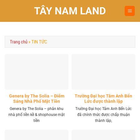
Chuyển
TÂY NAM LAND
đến
nội
dung
Trang chủ
»
TIN TỨC
Genera by The Solia – Điểm
Trường Đại học Tâm Anh Bến
Sáng Nhà Phố Mặt Tiền
Lức được thành lập
Vành Đai 4 Khu Tây
Genera by The Solia – phân khu
Trường Đại học Tâm Anh Bến Lức
nhà phố liền kề & shophouse mặt
đã chính thức được chấp thuận
tiền
thành lập,