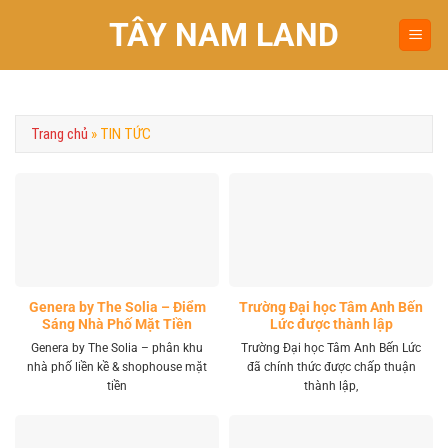
Chuyển
TÂY NAM LAND
đến
nội
dung
Trang chủ
»
TIN TỨC
Genera by The Solia – Điểm
Trường Đại học Tâm Anh Bến
Sáng Nhà Phố Mặt Tiền
Lức được thành lập
Vành Đai 4 Khu Tây
Genera by The Solia – phân khu
Trường Đại học Tâm Anh Bến Lức
nhà phố liền kề & shophouse mặt
đã chính thức được chấp thuận
tiền
thành lập,