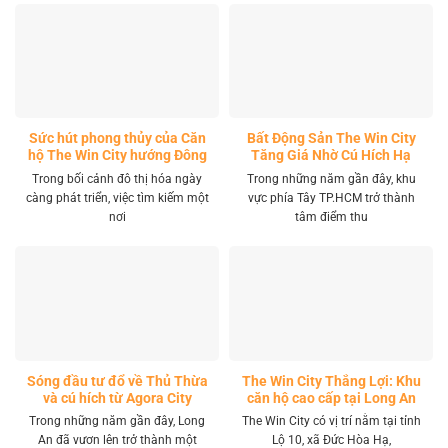
Sức hút phong thủy của Căn
Bất Động Sản The Win City
hộ The Win City hướng Đông
Tăng Giá Nhờ Cú Hích Hạ
Nam
Tầng
Trong bối cảnh đô thị hóa ngày
Trong những năm gần đây, khu
càng phát triển, việc tìm kiếm một
vực phía Tây TP.HCM trở thành
nơi
tâm điểm thu
Sóng đầu tư đổ về Thủ Thừa
The Win City Thắng Lợi: Khu
và cú hích từ Agora City
căn hộ cao cấp tại Long An
Trong những năm gần đây, Long
The Win City có vị trí nằm tại tỉnh
An đã vươn lên trở thành một
Lộ 10, xã Đức Hòa Hạ,