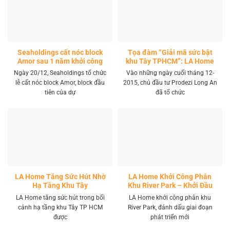
Seaholdings cất nóc block
Tọa đàm “Giải mã sức bật
Amor sau 1 năm khởi công
khu Tây TPHCM”: LA Home
khai mở tọa độ đầu tư mới
Ngày 20/12, Seaholdings tổ chức
Vào những ngày cuối tháng 12-
lễ cất nóc block Amor, block đầu
2015, chủ đầu tư Prodezi Long An
tiên của dự
đã tổ chức
LA Home Tăng Sức Hút Nhờ
LA Home Khởi Công Phân
Hạ Tầng Khu Tây
Khu River Park – Khởi Đầu
Giai Đoạn Phát Triển Mới
LA Home tăng sức hút trong bối
LA Home khởi công phân khu
cảnh hạ tầng khu Tây TP HCM
River Park, đánh dấu giai đoạn
được
phát triển mới