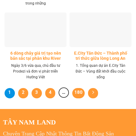
trong những
6 dòng chảy giá trị tạo nên
E.City Tân Đức – Thành phố
bản sắc tại phân khu River
tri thức giữa lòng Long An
Park LA Home
Ngày 3/6 vừa qua, chủ đầu tư
1. Tổng quan dự án E.City Tân
Prodezi và đơn vị phát triển
Đức – Vùng đất khởi đầu cuộc
Hướng Việt
sống
1
2
3
4
…
180
TÂY NAM LAND
Chuyên Trang Cập Nhật Thông Tin Bất Động Sản