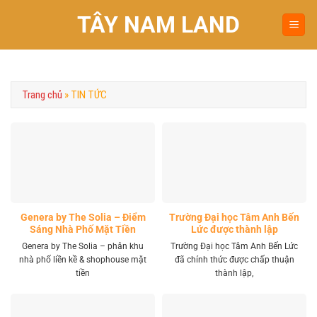
Chuyển
TÂY NAM LAND
đến
nội
dung
Trang chủ
»
TIN TỨC
Genera by The Solia – Điểm
Trường Đại học Tâm Anh Bến
Sáng Nhà Phố Mặt Tiền
Lức được thành lập
Vành Đai 4 Khu Tây
Genera by The Solia – phân khu
Trường Đại học Tâm Anh Bến Lức
nhà phố liền kề & shophouse mặt
đã chính thức được chấp thuận
tiền
thành lập,