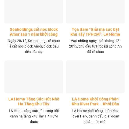
Seaholdings cất nóc block
Tọa đàm “Giải mã sức bật
Amor sau 1 năm khởi công
khu Tây TPHCM”: LA Home
khai mở tọa độ đầu tư mới
Ngày 20/12, Seaholdings tổ chức
Vào những ngày cuối tháng 12-
lễ cất nóc block Amor, block đầu
2015, chủ đầu tư Prodezi Long An
tiên của dự
đã tổ chức
LA Home Tăng Sức Hút Nhờ
LA Home Khởi Công Phân
Hạ Tầng Khu Tây
Khu River Park – Khởi Đầu
Giai Đoạn Phát Triển Mới
LA Home tăng sức hút trong bối
LA Home khởi công phân khu
cảnh hạ tầng khu Tây TP HCM
River Park, đánh dấu giai đoạn
được
phát triển mới