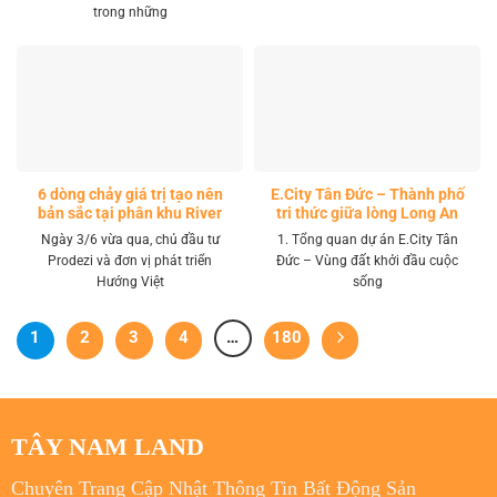
trong những
6 dòng chảy giá trị tạo nên
E.City Tân Đức – Thành phố
bản sắc tại phân khu River
tri thức giữa lòng Long An
Park LA Home
Ngày 3/6 vừa qua, chủ đầu tư
1. Tổng quan dự án E.City Tân
Prodezi và đơn vị phát triển
Đức – Vùng đất khởi đầu cuộc
Hướng Việt
sống
1
2
3
4
…
180
TÂY NAM LAND
Chuyên Trang Cập Nhật Thông Tin Bất Động Sản