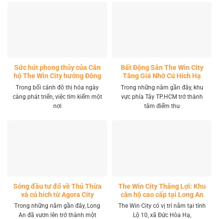
Sức hút phong thủy của Căn
Bất Động Sản The Win City
hộ The Win City hướng Đông
Tăng Giá Nhờ Cú Hích Hạ
Nam
Tầng
Trong bối cảnh đô thị hóa ngày
Trong những năm gần đây, khu
càng phát triển, việc tìm kiếm một
vực phía Tây TP.HCM trở thành
nơi
tâm điểm thu
Sóng đầu tư đổ về Thủ Thừa
The Win City Thắng Lợi: Khu
và cú hích từ Agora City
căn hộ cao cấp tại Long An
Trong những năm gần đây, Long
The Win City có vị trí nằm tại tỉnh
An đã vươn lên trở thành một
Lộ 10, xã Đức Hòa Hạ,