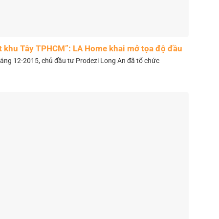
t khu Tây TPHCM”: LA Home khai mở tọa độ đầu
tư mới
áng 12-2015, chủ đầu tư Prodezi Long An đã tổ chức