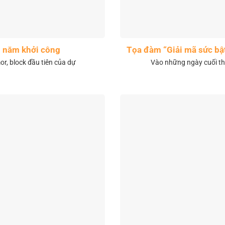
1 năm khởi công
Tọa đàm “Giải mã sức bậ
r, block đầu tiên của dự
Vào những ngày cuối th