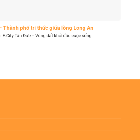
– Thành phố tri thức giữa lòng Long An
n E.City Tân Đức – Vùng đất khởi đầu cuộc sống