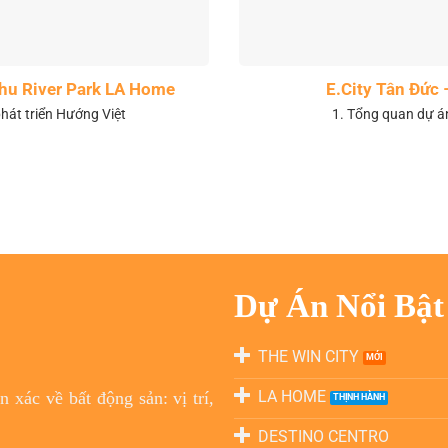
 khu River Park LA Home
E.City Tân Đức 
hát triển Hướng Việt
1. Tổng quan dự á
Dự Án Nổi Bật
THE WIN CITY
LA HOME
 xác về bất động sản: vị trí,
DESTINO CENTRO