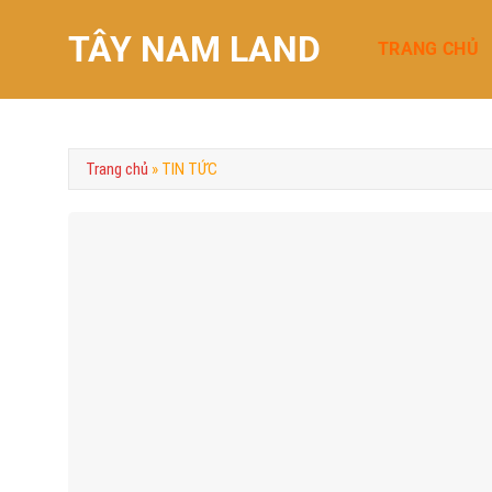
Chuyển
TÂY NAM LAND
đến
TRANG CHỦ
nội
dung
Trang chủ
»
TIN TỨC