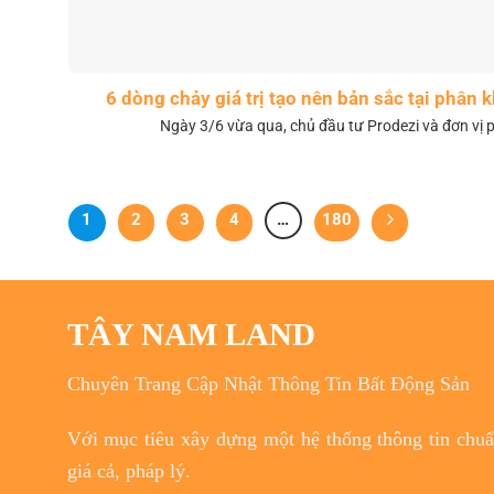
6 dòng chảy giá trị tạo nên bản sắc tại phân
Ngày 3/6 vừa qua, chủ đầu tư Prodezi và đơn vị p
1
2
3
4
…
180
TÂY NAM LAND
Chuyên Trang Cập Nhật Thông Tin Bất Động Sản
Với
mục tiêu
xây dựng một hệ thống thông tin chuẩn
giá cả, pháp lý.