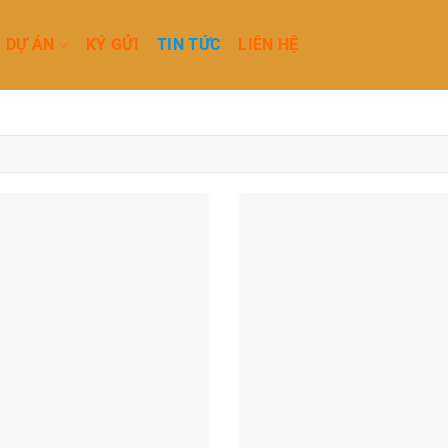
DỰ ÁN
KÝ GỬI
TIN TỨC
LIÊN HỆ