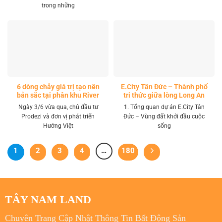
trong những
6 dòng chảy giá trị tạo nên
E.City Tân Đức – Thành phố
bản sắc tại phân khu River
tri thức giữa lòng Long An
Park LA Home
Ngày 3/6 vừa qua, chủ đầu tư
1. Tổng quan dự án E.City Tân
Prodezi và đơn vị phát triển
Đức – Vùng đất khởi đầu cuộc
Hướng Việt
sống
1
2
3
4
…
180
TÂY NAM LAND
Chuyên Trang Cập Nhật Thông Tin Bất Động Sản