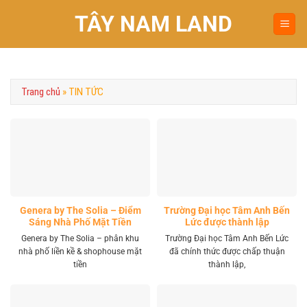
Chuyển
TÂY NAM LAND
đến
nội
dung
Trang chủ
»
TIN TỨC
Genera by The Solia – Điểm
Trường Đại học Tâm Anh Bến
Sáng Nhà Phố Mặt Tiền
Lức được thành lập
Vành Đai 4 Khu Tây
Genera by The Solia – phân khu
Trường Đại học Tâm Anh Bến Lức
nhà phố liền kề & shophouse mặt
đã chính thức được chấp thuận
tiền
thành lập,