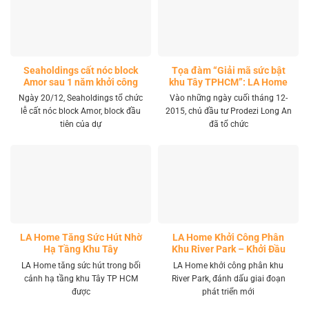
Seaholdings cất nóc block
Tọa đàm “Giải mã sức bật
Amor sau 1 năm khởi công
khu Tây TPHCM”: LA Home
khai mở tọa độ đầu tư mới
Ngày 20/12, Seaholdings tổ chức
Vào những ngày cuối tháng 12-
lễ cất nóc block Amor, block đầu
2015, chủ đầu tư Prodezi Long An
tiên của dự
đã tổ chức
LA Home Tăng Sức Hút Nhờ
LA Home Khởi Công Phân
Hạ Tầng Khu Tây
Khu River Park – Khởi Đầu
Giai Đoạn Phát Triển Mới
LA Home tăng sức hút trong bối
LA Home khởi công phân khu
cảnh hạ tầng khu Tây TP HCM
River Park, đánh dấu giai đoạn
được
phát triển mới