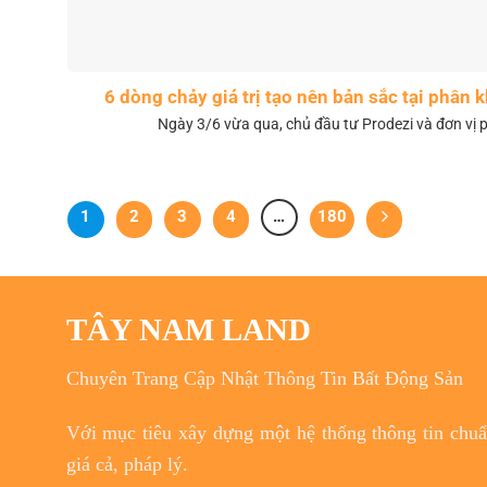
6 dòng chảy giá trị tạo nên bản sắc tại phân
Ngày 3/6 vừa qua, chủ đầu tư Prodezi và đơn vị p
1
2
3
4
…
180
TÂY NAM LAND
Chuyên Trang Cập Nhật Thông Tin Bất Động Sản
Với
mục tiêu
xây dựng một hệ thống thông tin chuẩn
giá cả, pháp lý.