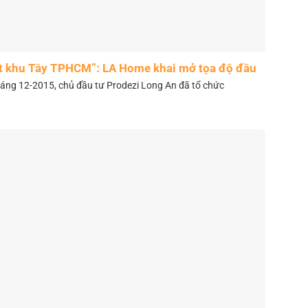
t khu Tây TPHCM”: LA Home khai mở tọa độ đầu
tư mới
áng 12-2015, chủ đầu tư Prodezi Long An đã tổ chức