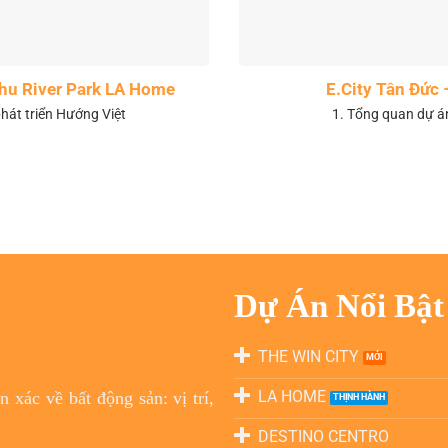
 khu River Park LA Home
E.City Tân Đức 
hát triển Hướng Việt
1. Tổng quan dự á
Dự Án Nổi Bật
THE WIN CITY
LA HOME
 xác về bất động sản: vị trí,
DESTINO CENTRO