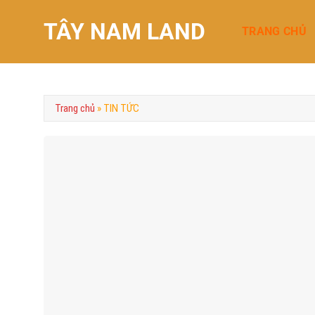
Chuyển
TÂY NAM LAND
đến
TRANG CHỦ
nội
dung
Trang chủ
»
TIN TỨC