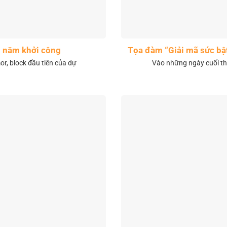
1 năm khởi công
Tọa đàm “Giải mã sức bậ
r, block đầu tiên của dự
Vào những ngày cuối th