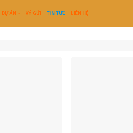
DỰ ÁN
KÝ GỬI
TIN TỨC
LIÊN HỆ