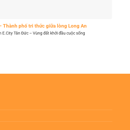
– Thành phố tri thức giữa lòng Long An
n E.City Tân Đức – Vùng đất khởi đầu cuộc sống