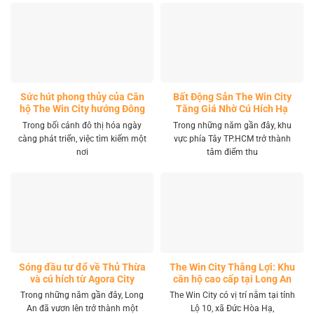
Sức hút phong thủy của Căn
Bất Động Sản The Win City
hộ The Win City hướng Đông
Tăng Giá Nhờ Cú Hích Hạ
Nam
Tầng
Trong bối cảnh đô thị hóa ngày
Trong những năm gần đây, khu
càng phát triển, việc tìm kiếm một
vực phía Tây TP.HCM trở thành
nơi
tâm điểm thu
Sóng đầu tư đổ về Thủ Thừa
The Win City Thắng Lợi: Khu
và cú hích từ Agora City
căn hộ cao cấp tại Long An
Trong những năm gần đây, Long
The Win City có vị trí nằm tại tỉnh
An đã vươn lên trở thành một
Lộ 10, xã Đức Hòa Hạ,