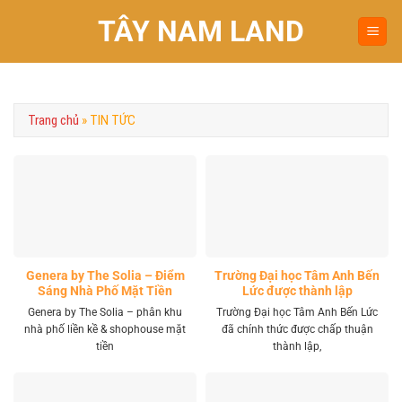
Chuyển
TÂY NAM LAND
đến
nội
dung
Trang chủ
»
TIN TỨC
Genera by The Solia – Điểm
Trường Đại học Tâm Anh Bến
Sáng Nhà Phố Mặt Tiền
Lức được thành lập
Vành Đai 4 Khu Tây
Genera by The Solia – phân khu
Trường Đại học Tâm Anh Bến Lức
nhà phố liền kề & shophouse mặt
đã chính thức được chấp thuận
tiền
thành lập,