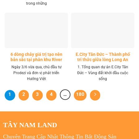
trong những
6 dòng chảy giá trị tạo nên
E.City Tân Đức – Thành phố
bản sắc tại phân khu River
tri thức giữa lòng Long An
Park LA Home
Ngày 3/6 vừa qua, chủ đầu tư
1. Tổng quan dự án E.City Tân
Prodezi và đơn vị phát triển
Đức – Vùng đất khởi đầu cuộc
Hướng Việt
sống
1
2
3
4
…
180
TÂY NAM LAND
Chuyên Trang Cập Nhật Thông Tin Bất Động Sản