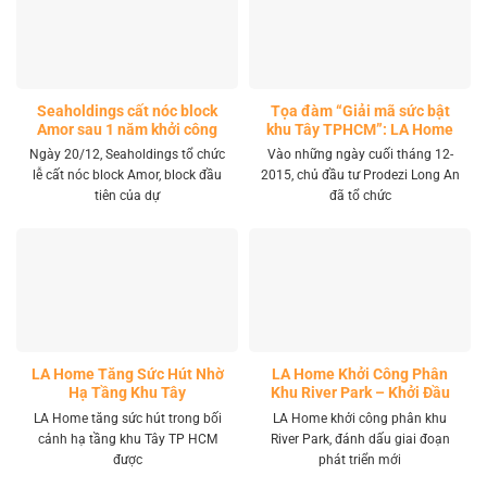
Seaholdings cất nóc block
Tọa đàm “Giải mã sức bật
Amor sau 1 năm khởi công
khu Tây TPHCM”: LA Home
khai mở tọa độ đầu tư mới
Ngày 20/12, Seaholdings tổ chức
Vào những ngày cuối tháng 12-
lễ cất nóc block Amor, block đầu
2015, chủ đầu tư Prodezi Long An
tiên của dự
đã tổ chức
LA Home Tăng Sức Hút Nhờ
LA Home Khởi Công Phân
Hạ Tầng Khu Tây
Khu River Park – Khởi Đầu
Giai Đoạn Phát Triển Mới
LA Home tăng sức hút trong bối
LA Home khởi công phân khu
cảnh hạ tầng khu Tây TP HCM
River Park, đánh dấu giai đoạn
được
phát triển mới