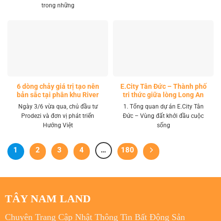
trong những
6 dòng chảy giá trị tạo nên
E.City Tân Đức – Thành phố
bản sắc tại phân khu River
tri thức giữa lòng Long An
Park LA Home
Ngày 3/6 vừa qua, chủ đầu tư
1. Tổng quan dự án E.City Tân
Prodezi và đơn vị phát triển
Đức – Vùng đất khởi đầu cuộc
Hướng Việt
sống
1
2
3
4
…
180
TÂY NAM LAND
Chuyên Trang Cập Nhật Thông Tin Bất Động Sản