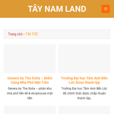
Chuyển
TÂY NAM LAND
đến
nội
dung
Trang chủ
»
TIN TỨC
Genera by The Solia – Điểm
Trường Đại học Tâm Anh Bến
Sáng Nhà Phố Mặt Tiền
Lức được thành lập
Vành Đai 4 Khu Tây
Genera by The Solia – phân khu
Trường Đại học Tâm Anh Bến Lức
nhà phố liền kề & shophouse mặt
đã chính thức được chấp thuận
tiền
thành lập,