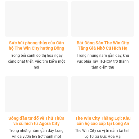
Sức hút phong thủy của Căn
Bất Động Sản The Win City
hộ The Win City hướng Đông
Tăng Giá Nhờ Cú Hích Hạ
Nam
Tầng
Trong bối cảnh đô thị hóa ngày
Trong những năm gần đây, khu
càng phát triển, việc tìm kiếm một
vực phía Tây TP.HCM trở thành
nơi
tâm điểm thu
Sóng đầu tư đổ về Thủ Thừa
The Win City Thắng Lợi: Khu
và cú hích từ Agora City
căn hộ cao cấp tại Long An
Trong những năm gần đây, Long
The Win City có vị trí nằm tại tỉnh
An đã vươn lên trở thành một
Lộ 10, xã Đức Hòa Hạ,