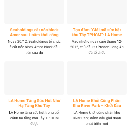
Seaholdings cất nóc block
Tọa đàm “Giải mã sức bật
Amor sau 1 năm khởi công
khu Tây TPHCM”: LA Home
khai mở tọa độ đầu tư mới
Ngày 20/12, Seaholdings tổ chức
Vào những ngày cuối tháng 12-
lễ cất nóc block Amor, block đầu
2015, chủ đầu tư Prodezi Long An
tiên của dự
đã tổ chức
LA Home Tăng Sức Hút Nhờ
LA Home Khởi Công Phân
Hạ Tầng Khu Tây
Khu River Park – Khởi Đầu
Giai Đoạn Phát Triển Mới
LA Home tăng sức hút trong bối
LA Home khởi công phân khu
cảnh hạ tầng khu Tây TP HCM
River Park, đánh dấu giai đoạn
được
phát triển mới