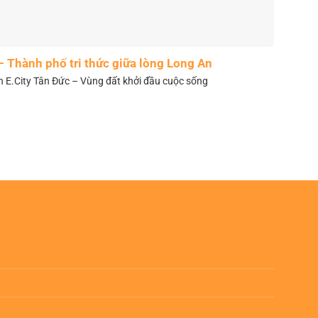
– Thành phố tri thức giữa lòng Long An
n E.City Tân Đức – Vùng đất khởi đầu cuộc sống