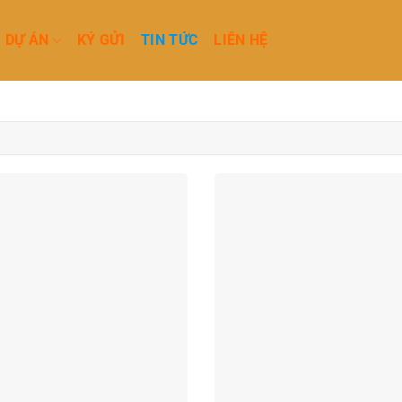
DỰ ÁN
KÝ GỬI
TIN TỨC
LIÊN HỆ