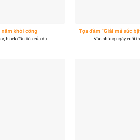
1 năm khởi công
Tọa đàm “Giải mã sức bậ
r, block đầu tiên của dự
Vào những ngày cuối th