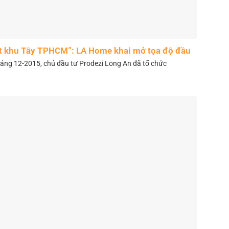
t khu Tây TPHCM”: LA Home khai mở tọa độ đầu
tư mới
áng 12-2015, chủ đầu tư Prodezi Long An đã tổ chức