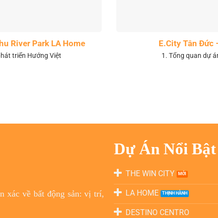
 khu River Park LA Home
E.City Tân Đức 
hát triển Hướng Việt
1. Tổng quan dự á
Dự Án Nổi Bật
THE WIN CITY
LA HOME
 xác về bất động sản: vị trí,
DESTINO CENTRO