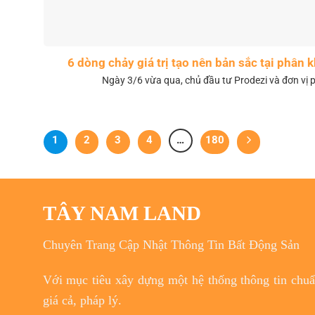
6 dòng chảy giá trị tạo nên bản sắc tại phân
Ngày 3/6 vừa qua, chủ đầu tư Prodezi và đơn vị p
1
2
3
4
…
180
TÂY NAM LAND
Chuyên Trang Cập Nhật Thông Tin Bất Động Sản
Với
mục tiêu
xây dựng một hệ thống thông tin chuẩn
giá cả, pháp lý.