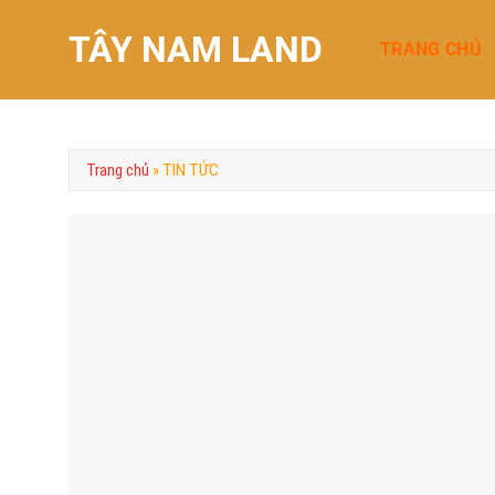
Chuyển
TÂY NAM LAND
đến
TRANG CHỦ
nội
dung
Trang chủ
»
TIN TỨC