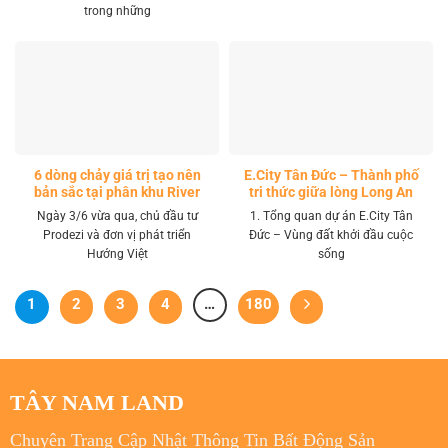
trong những
6 dòng chảy giá trị tạo nên
E.City Tân Đức – Thành phố
bản sắc tại phân khu River
tri thức giữa lòng Long An
Park LA Home
Ngày 3/6 vừa qua, chủ đầu tư
1. Tổng quan dự án E.City Tân
Prodezi và đơn vị phát triển
Đức – Vùng đất khởi đầu cuộc
Hướng Việt
sống
1
2
3
4
…
180
TÂY NAM LAND
Chuyên Trang Cập Nhật Thông Tin Bất Động Sản