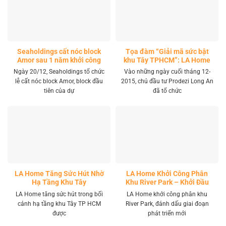
Seaholdings cất nóc block
Tọa đàm “Giải mã sức bật
Amor sau 1 năm khởi công
khu Tây TPHCM”: LA Home
khai mở tọa độ đầu tư mới
Ngày 20/12, Seaholdings tổ chức
Vào những ngày cuối tháng 12-
lễ cất nóc block Amor, block đầu
2015, chủ đầu tư Prodezi Long An
tiên của dự
đã tổ chức
LA Home Tăng Sức Hút Nhờ
LA Home Khởi Công Phân
Hạ Tầng Khu Tây
Khu River Park – Khởi Đầu
Giai Đoạn Phát Triển Mới
LA Home tăng sức hút trong bối
LA Home khởi công phân khu
cảnh hạ tầng khu Tây TP HCM
River Park, đánh dấu giai đoạn
được
phát triển mới