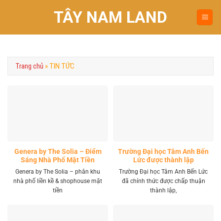
Chuyển
TÂY NAM LAND
đến
nội
dung
Trang chủ
»
TIN TỨC
Genera by The Solia – Điểm
Trường Đại học Tâm Anh Bến
Sáng Nhà Phố Mặt Tiền
Lức được thành lập
Vành Đai 4 Khu Tây
Genera by The Solia – phân khu
Trường Đại học Tâm Anh Bến Lức
nhà phố liền kề & shophouse mặt
đã chính thức được chấp thuận
tiền
thành lập,