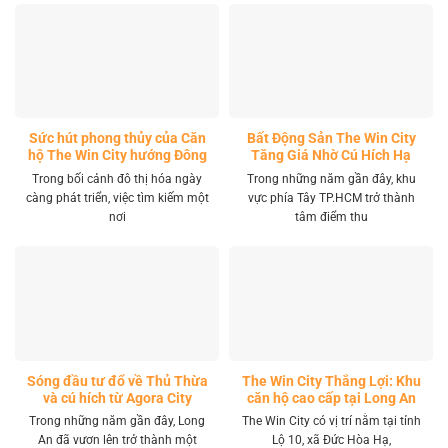
Sức hút phong thủy của Căn
Bất Động Sản The Win City
hộ The Win City hướng Đông
Tăng Giá Nhờ Cú Hích Hạ
Nam
Tầng
Trong bối cảnh đô thị hóa ngày
Trong những năm gần đây, khu
càng phát triển, việc tìm kiếm một
vực phía Tây TP.HCM trở thành
nơi
tâm điểm thu
Sóng đầu tư đổ về Thủ Thừa
The Win City Thắng Lợi: Khu
và cú hích từ Agora City
căn hộ cao cấp tại Long An
Trong những năm gần đây, Long
The Win City có vị trí nằm tại tỉnh
An đã vươn lên trở thành một
Lộ 10, xã Đức Hòa Hạ,