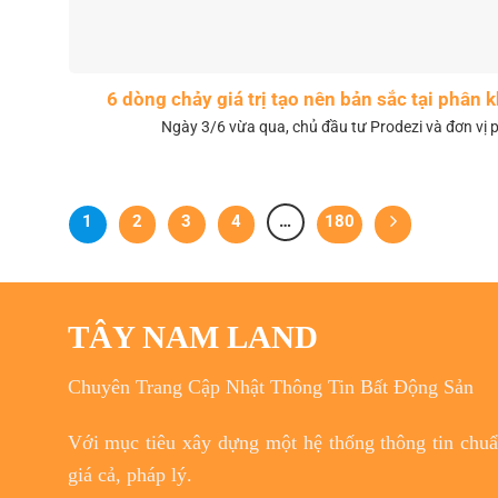
6 dòng chảy giá trị tạo nên bản sắc tại phân
Ngày 3/6 vừa qua, chủ đầu tư Prodezi và đơn vị p
1
2
3
4
…
180
TÂY NAM LAND
Chuyên Trang Cập Nhật Thông Tin Bất Động Sản
Với
mục tiêu
xây dựng một hệ thống thông tin chuẩn
giá cả, pháp lý.