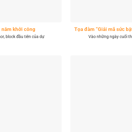
1 năm khởi công
Tọa đàm “Giải mã sức bậ
r, block đầu tiên của dự
Vào những ngày cuối th