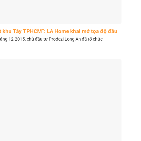
t khu Tây TPHCM”: LA Home khai mở tọa độ đầu
tư mới
áng 12-2015, chủ đầu tư Prodezi Long An đã tổ chức