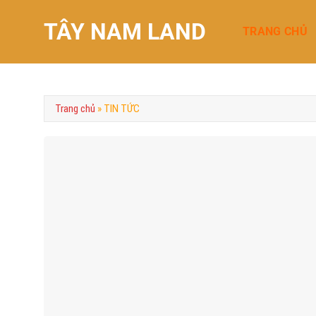
Chuyển
TÂY NAM LAND
đến
TRANG CHỦ
nội
dung
Trang chủ
»
TIN TỨC