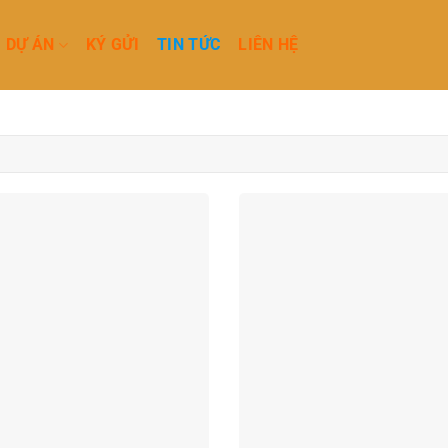
DỰ ÁN
KÝ GỬI
TIN TỨC
LIÊN HỆ