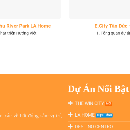
 khu River Park LA Home
E.City Tân Đức 
hát triển Hướng Việt
1. Tổng quan dự á
Dự Án Nổi Bật
THE WIN CITY
LA HOME
 xác về bất động sản: vị trí,
DESTINO CENTRO