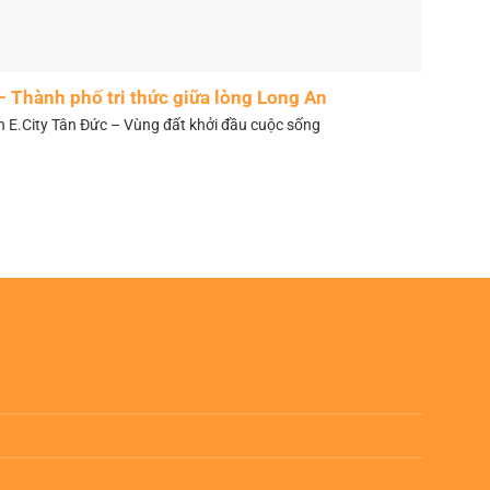
– Thành phố tri thức giữa lòng Long An
n E.City Tân Đức – Vùng đất khởi đầu cuộc sống