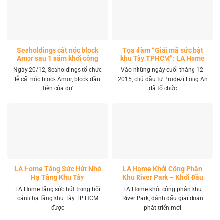
Seaholdings cất nóc block
Tọa đàm “Giải mã sức bật
Amor sau 1 năm khởi công
khu Tây TPHCM”: LA Home
khai mở tọa độ đầu tư mới
Ngày 20/12, Seaholdings tổ chức
Vào những ngày cuối tháng 12-
lễ cất nóc block Amor, block đầu
2015, chủ đầu tư Prodezi Long An
tiên của dự
đã tổ chức
LA Home Tăng Sức Hút Nhờ
LA Home Khởi Công Phân
Hạ Tầng Khu Tây
Khu River Park – Khởi Đầu
Giai Đoạn Phát Triển Mới
LA Home tăng sức hút trong bối
LA Home khởi công phân khu
cảnh hạ tầng khu Tây TP HCM
River Park, đánh dấu giai đoạn
được
phát triển mới