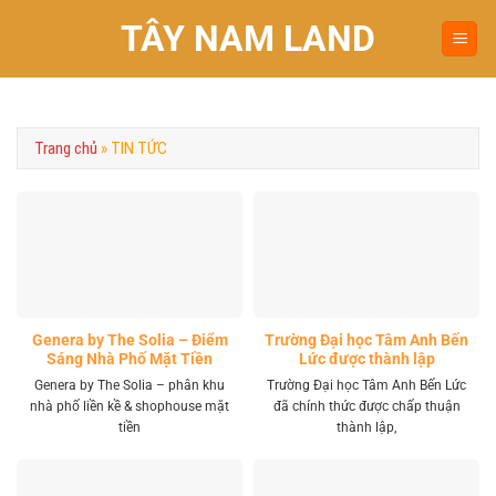
Chuyển
TÂY NAM LAND
đến
nội
dung
Trang chủ
»
TIN TỨC
Genera by The Solia – Điểm
Trường Đại học Tâm Anh Bến
Sáng Nhà Phố Mặt Tiền
Lức được thành lập
Vành Đai 4 Khu Tây
Genera by The Solia – phân khu
Trường Đại học Tâm Anh Bến Lức
nhà phố liền kề & shophouse mặt
đã chính thức được chấp thuận
tiền
thành lập,