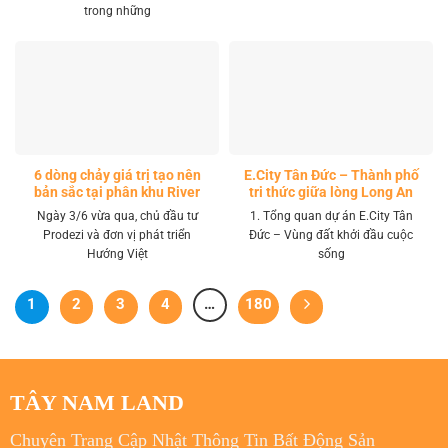
trong những
6 dòng chảy giá trị tạo nên
E.City Tân Đức – Thành phố
bản sắc tại phân khu River
tri thức giữa lòng Long An
Park LA Home
Ngày 3/6 vừa qua, chủ đầu tư
1. Tổng quan dự án E.City Tân
Prodezi và đơn vị phát triển
Đức – Vùng đất khởi đầu cuộc
Hướng Việt
sống
1
2
3
4
…
180
TÂY NAM LAND
Chuyên Trang Cập Nhật Thông Tin Bất Động Sản