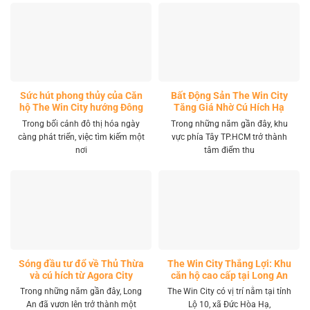
Sức hút phong thủy của Căn
Bất Động Sản The Win City
hộ The Win City hướng Đông
Tăng Giá Nhờ Cú Hích Hạ
Nam
Tầng
Trong bối cảnh đô thị hóa ngày
Trong những năm gần đây, khu
càng phát triển, việc tìm kiếm một
vực phía Tây TP.HCM trở thành
nơi
tâm điểm thu
Sóng đầu tư đổ về Thủ Thừa
The Win City Thắng Lợi: Khu
và cú hích từ Agora City
căn hộ cao cấp tại Long An
Trong những năm gần đây, Long
The Win City có vị trí nằm tại tỉnh
An đã vươn lên trở thành một
Lộ 10, xã Đức Hòa Hạ,