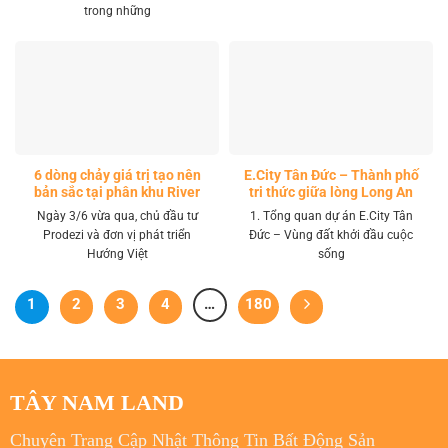
trong những
6 dòng chảy giá trị tạo nên
E.City Tân Đức – Thành phố
bản sắc tại phân khu River
tri thức giữa lòng Long An
Park LA Home
Ngày 3/6 vừa qua, chủ đầu tư
1. Tổng quan dự án E.City Tân
Prodezi và đơn vị phát triển
Đức – Vùng đất khởi đầu cuộc
Hướng Việt
sống
1
2
3
4
…
180
TÂY NAM LAND
Chuyên Trang Cập Nhật Thông Tin Bất Động Sản