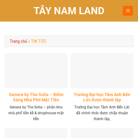
Chuyển
TÂY NAM LAND
đến
nội
dung
Trang chủ
»
TIN TỨC
Genera by The Solia – Điểm
Trường Đại học Tâm Anh Bến
Sáng Nhà Phố Mặt Tiền
Lức được thành lập
Vành Đai 4 Khu Tây
Genera by The Solia – phân khu
Trường Đại học Tâm Anh Bến Lức
nhà phố liền kề & shophouse mặt
đã chính thức được chấp thuận
tiền
thành lập,