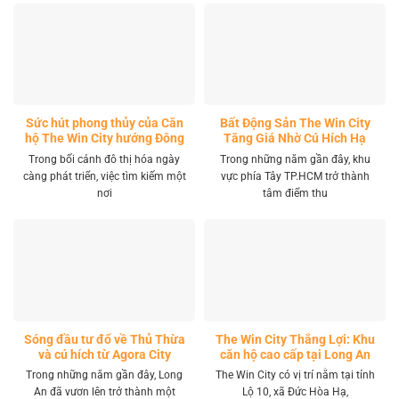
Sức hút phong thủy của Căn
Bất Động Sản The Win City
hộ The Win City hướng Đông
Tăng Giá Nhờ Cú Hích Hạ
Nam
Tầng
Trong bối cảnh đô thị hóa ngày
Trong những năm gần đây, khu
càng phát triển, việc tìm kiếm một
vực phía Tây TP.HCM trở thành
nơi
tâm điểm thu
Sóng đầu tư đổ về Thủ Thừa
The Win City Thắng Lợi: Khu
và cú hích từ Agora City
căn hộ cao cấp tại Long An
Trong những năm gần đây, Long
The Win City có vị trí nằm tại tỉnh
An đã vươn lên trở thành một
Lộ 10, xã Đức Hòa Hạ,