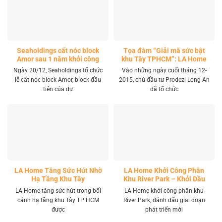
Seaholdings cất nóc block
Tọa đàm “Giải mã sức bật
Amor sau 1 năm khởi công
khu Tây TPHCM”: LA Home
khai mở tọa độ đầu tư mới
Ngày 20/12, Seaholdings tổ chức
Vào những ngày cuối tháng 12-
lễ cất nóc block Amor, block đầu
2015, chủ đầu tư Prodezi Long An
tiên của dự
đã tổ chức
LA Home Tăng Sức Hút Nhờ
LA Home Khởi Công Phân
Hạ Tầng Khu Tây
Khu River Park – Khởi Đầu
Giai Đoạn Phát Triển Mới
LA Home tăng sức hút trong bối
LA Home khởi công phân khu
cảnh hạ tầng khu Tây TP HCM
River Park, đánh dấu giai đoạn
được
phát triển mới