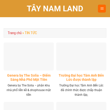
Chuyển
TÂY NAM LAND
đến
nội
dung
Trang chủ
»
TIN TỨC
Genera by The Solia – Điểm
Trường Đại học Tâm Anh Bến
Sáng Nhà Phố Mặt Tiền
Lức được thành lập
Vành Đai 4 Khu Tây
Genera by The Solia – phân khu
Trường Đại học Tâm Anh Bến Lức
nhà phố liền kề & shophouse mặt
đã chính thức được chấp thuận
tiền
thành lập,