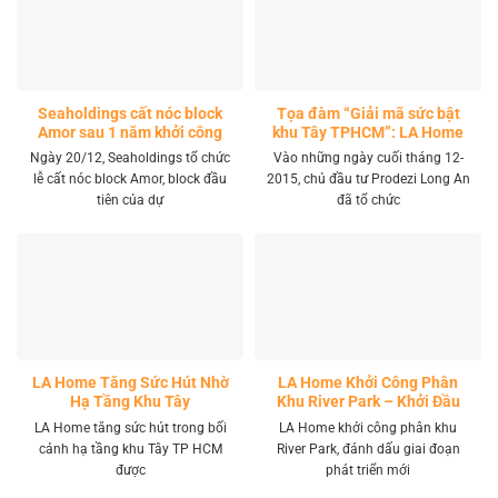
Seaholdings cất nóc block
Tọa đàm “Giải mã sức bật
Amor sau 1 năm khởi công
khu Tây TPHCM”: LA Home
khai mở tọa độ đầu tư mới
Ngày 20/12, Seaholdings tổ chức
Vào những ngày cuối tháng 12-
lễ cất nóc block Amor, block đầu
2015, chủ đầu tư Prodezi Long An
tiên của dự
đã tổ chức
LA Home Tăng Sức Hút Nhờ
LA Home Khởi Công Phân
Hạ Tầng Khu Tây
Khu River Park – Khởi Đầu
Giai Đoạn Phát Triển Mới
LA Home tăng sức hút trong bối
LA Home khởi công phân khu
cảnh hạ tầng khu Tây TP HCM
River Park, đánh dấu giai đoạn
được
phát triển mới