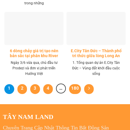
trong những
6 dòng chảy giá trị tạo nên
E.City Tân Đức – Thành phố
bản sắc tại phân khu River
tri thức giữa lòng Long An
Park LA Home
Ngày 3/6 vừa qua, chủ đầu tư
1. Tổng quan dự án E.City Tân
Prodezi và đơn vị phát triển
Đức – Vùng đất khởi đầu cuộc
Hướng Việt
sống
1
2
3
4
…
180
TÂY NAM LAND
Chuyên Trang Cập Nhật Thông Tin Bất Động Sản