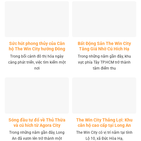
Sức hút phong thủy của Căn
Bất Động Sản The Win City
hộ The Win City hướng Đông
Tăng Giá Nhờ Cú Hích Hạ
Nam
Tầng
Trong bối cảnh đô thị hóa ngày
Trong những năm gần đây, khu
càng phát triển, việc tìm kiếm một
vực phía Tây TP.HCM trở thành
nơi
tâm điểm thu
Sóng đầu tư đổ về Thủ Thừa
The Win City Thắng Lợi: Khu
và cú hích từ Agora City
căn hộ cao cấp tại Long An
Trong những năm gần đây, Long
The Win City có vị trí nằm tại tỉnh
An đã vươn lên trở thành một
Lộ 10, xã Đức Hòa Hạ,