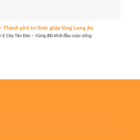
– Thành phố tri thức giữa lòng Long An
n E.City Tân Đức – Vùng đất khởi đầu cuộc sống