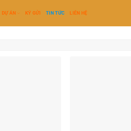
DỰ ÁN
KÝ GỬI
TIN TỨC
LIÊN HỆ