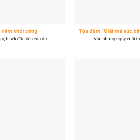
1 năm khởi công
Tọa đàm “Giải mã sức bậ
r, block đầu tiên của dự
Vào những ngày cuối th