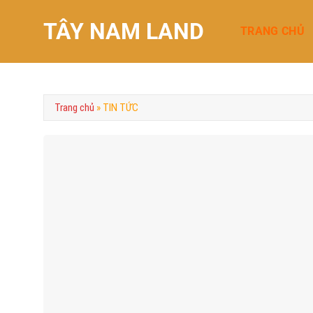
Chuyển
TÂY NAM LAND
đến
TRANG CHỦ
nội
dung
Trang chủ
»
TIN TỨC