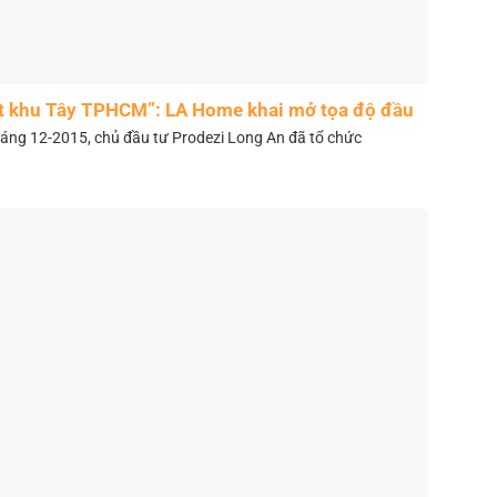
t khu Tây TPHCM”: LA Home khai mở tọa độ đầu
tư mới
áng 12-2015, chủ đầu tư Prodezi Long An đã tổ chức