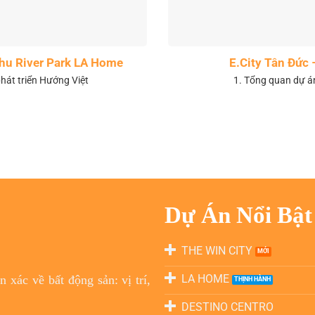
 khu River Park LA Home
E.City Tân Đức 
hát triển Hướng Việt
1. Tổng quan dự á
Dự Án Nổi Bật
THE WIN CITY
LA HOME
 xác về bất động sản: vị trí,
DESTINO CENTRO