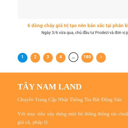
6 dòng chảy giá trị tạo nên bản sắc tại phân
Ngày 3/6 vừa qua, chủ đầu tư Prodezi và đơn vị p
1
2
3
4
…
180
TÂY NAM LAND
Chuyên Trang Cập Nhật Thông Tin Bất Động Sản
Với
mục tiêu
xây dựng một hệ thống thông tin chuẩn
giá cả, pháp lý.