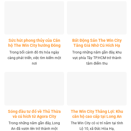
Sức hút phong thủy của Căn
Bất Động Sản The Win City
hộ The Win City hướng Đông
Tăng Giá Nhờ Cú Hích Hạ
Nam
Tầng
Trong bối cảnh đô thị hóa ngày
Trong những năm gần đây, khu
càng phát triển, việc tìm kiếm một
vực phía Tây TP.HCM trở thành
nơi
tâm điểm thu
Sóng đầu tư đổ về Thủ Thừa
The Win City Thắng Lợi: Khu
và cú hích từ Agora City
căn hộ cao cấp tại Long An
Trong những năm gần đây, Long
The Win City có vị trí nằm tại tỉnh
An đã vươn lên trở thành một
Lộ 10, xã Đức Hòa Hạ,