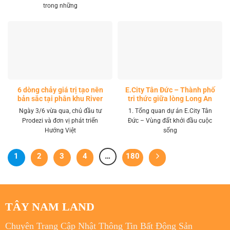
trong những
6 dòng chảy giá trị tạo nên
E.City Tân Đức – Thành phố
bản sắc tại phân khu River
tri thức giữa lòng Long An
Park LA Home
Ngày 3/6 vừa qua, chủ đầu tư
1. Tổng quan dự án E.City Tân
Prodezi và đơn vị phát triển
Đức – Vùng đất khởi đầu cuộc
Hướng Việt
sống
1
2
3
4
…
180
TÂY NAM LAND
Chuyên Trang Cập Nhật Thông Tin Bất Động Sản