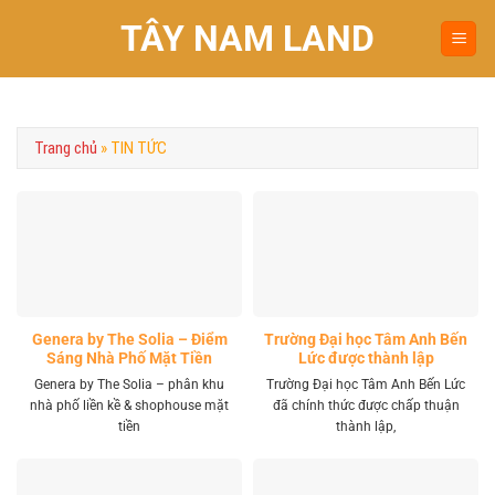
Chuyển
TÂY NAM LAND
đến
nội
dung
Trang chủ
»
TIN TỨC
Genera by The Solia – Điểm
Trường Đại học Tâm Anh Bến
Sáng Nhà Phố Mặt Tiền
Lức được thành lập
Vành Đai 4 Khu Tây
Genera by The Solia – phân khu
Trường Đại học Tâm Anh Bến Lức
nhà phố liền kề & shophouse mặt
đã chính thức được chấp thuận
tiền
thành lập,