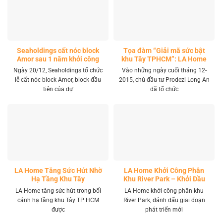
Seaholdings cất nóc block
Tọa đàm “Giải mã sức bật
Amor sau 1 năm khởi công
khu Tây TPHCM”: LA Home
khai mở tọa độ đầu tư mới
Ngày 20/12, Seaholdings tổ chức
Vào những ngày cuối tháng 12-
lễ cất nóc block Amor, block đầu
2015, chủ đầu tư Prodezi Long An
tiên của dự
đã tổ chức
LA Home Tăng Sức Hút Nhờ
LA Home Khởi Công Phân
Hạ Tầng Khu Tây
Khu River Park – Khởi Đầu
Giai Đoạn Phát Triển Mới
LA Home tăng sức hút trong bối
LA Home khởi công phân khu
cảnh hạ tầng khu Tây TP HCM
River Park, đánh dấu giai đoạn
được
phát triển mới