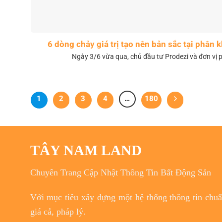
6 dòng chảy giá trị tạo nên bản sắc tại phân
Ngày 3/6 vừa qua, chủ đầu tư Prodezi và đơn vị p
1
2
3
4
…
180
TÂY NAM LAND
Chuyên Trang Cập Nhật Thông Tin Bất Động Sản
Với
mục tiêu
xây dựng một hệ thống thông tin chuẩn
giá cả, pháp lý.