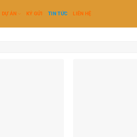
DỰ ÁN
KÝ GỬI
TIN TỨC
LIÊN HỆ