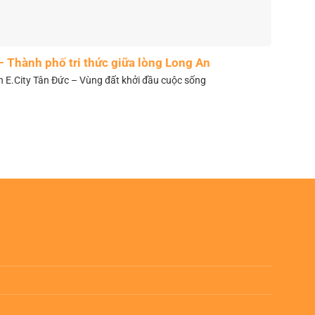
– Thành phố tri thức giữa lòng Long An
n E.City Tân Đức – Vùng đất khởi đầu cuộc sống