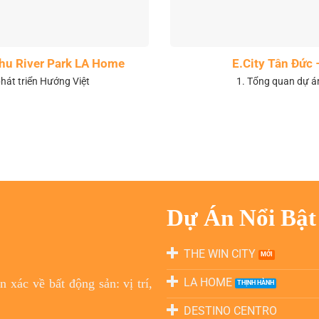
 khu River Park LA Home
E.City Tân Đức 
hát triển Hướng Việt
1. Tổng quan dự á
Dự Án Nổi Bật
THE WIN CITY
LA HOME
 xác về bất động sản: vị trí,
DESTINO CENTRO