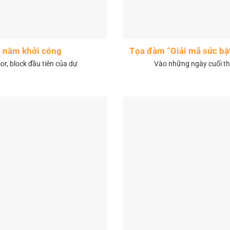
1 năm khởi công
Tọa đàm “Giải mã sức bậ
r, block đầu tiên của dự
Vào những ngày cuối th