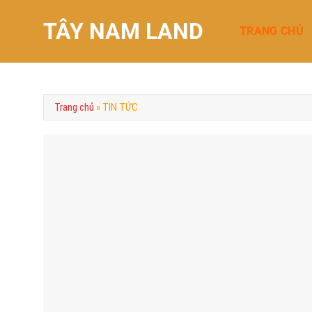
Chuyển
TÂY NAM LAND
đến
TRANG CHỦ
nội
dung
Trang chủ
»
TIN TỨC