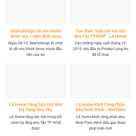
Seaholdings cất nóc block
Tọa đàm “Giải mã sức bật
Amor sau 1 năm khởi công
khu Tây TPHCM”: LA Home
khai mở tọa độ đầu tư mới
Ngày 20/12, Seaholdings tổ chức
Vào những ngày cuối tháng 12-
lễ cất nóc block Amor, block đầu
2015, chủ đầu tư Prodezi Long An
tiên của dự
đã tổ chức
LA Home Tăng Sức Hút Nhờ
LA Home Khởi Công Phân
Hạ Tầng Khu Tây
Khu River Park – Khởi Đầu
Giai Đoạn Phát Triển Mới
LA Home tăng sức hút trong bối
LA Home khởi công phân khu
cảnh hạ tầng khu Tây TP HCM
River Park, đánh dấu giai đoạn
được
phát triển mới