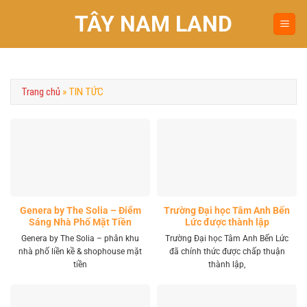
Chuyển
TÂY NAM LAND
đến
nội
dung
Trang chủ
»
TIN TỨC
Genera by The Solia – Điểm
Trường Đại học Tâm Anh Bến
Sáng Nhà Phố Mặt Tiền
Lức được thành lập
Vành Đai 4 Khu Tây
Genera by The Solia – phân khu
Trường Đại học Tâm Anh Bến Lức
nhà phố liền kề & shophouse mặt
đã chính thức được chấp thuận
tiền
thành lập,