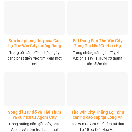
Sức hút phong thủy của Căn
Bất Động Sản The Win City
hộ The Win City hướng Đông
Tăng Giá Nhờ Cú Hích Hạ
Nam
Tầng
Trong bối cảnh đô thị hóa ngày
Trong những năm gần đây, khu
càng phát triển, việc tìm kiếm một
vực phía Tây TP.HCM trở thành
nơi
tâm điểm thu
Sóng đầu tư đổ về Thủ Thừa
The Win City Thắng Lợi: Khu
và cú hích từ Agora City
căn hộ cao cấp tại Long An
Trong những năm gần đây, Long
The Win City có vị trí nằm tại tỉnh
An đã vươn lên trở thành một
Lộ 10, xã Đức Hòa Hạ,