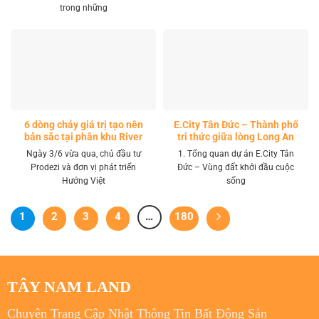
trong những
6 dòng chảy giá trị tạo nên
E.City Tân Đức – Thành phố
bản sắc tại phân khu River
tri thức giữa lòng Long An
Park LA Home
Ngày 3/6 vừa qua, chủ đầu tư
1. Tổng quan dự án E.City Tân
Prodezi và đơn vị phát triển
Đức – Vùng đất khởi đầu cuộc
Hướng Việt
sống
1
2
3
4
…
180
TÂY NAM LAND
Chuyên Trang Cập Nhật Thông Tin Bất Động Sản