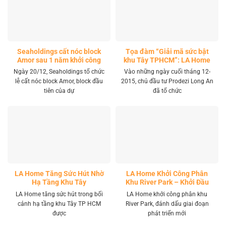
Seaholdings cất nóc block
Tọa đàm “Giải mã sức bật
Amor sau 1 năm khởi công
khu Tây TPHCM”: LA Home
khai mở tọa độ đầu tư mới
Ngày 20/12, Seaholdings tổ chức
Vào những ngày cuối tháng 12-
lễ cất nóc block Amor, block đầu
2015, chủ đầu tư Prodezi Long An
tiên của dự
đã tổ chức
LA Home Tăng Sức Hút Nhờ
LA Home Khởi Công Phân
Hạ Tầng Khu Tây
Khu River Park – Khởi Đầu
Giai Đoạn Phát Triển Mới
LA Home tăng sức hút trong bối
LA Home khởi công phân khu
cảnh hạ tầng khu Tây TP HCM
River Park, đánh dấu giai đoạn
được
phát triển mới