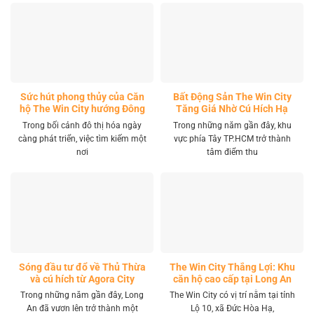
Sức hút phong thủy của Căn
Bất Động Sản The Win City
hộ The Win City hướng Đông
Tăng Giá Nhờ Cú Hích Hạ
Nam
Tầng
Trong bối cảnh đô thị hóa ngày
Trong những năm gần đây, khu
càng phát triển, việc tìm kiếm một
vực phía Tây TP.HCM trở thành
nơi
tâm điểm thu
Sóng đầu tư đổ về Thủ Thừa
The Win City Thắng Lợi: Khu
và cú hích từ Agora City
căn hộ cao cấp tại Long An
Trong những năm gần đây, Long
The Win City có vị trí nằm tại tỉnh
An đã vươn lên trở thành một
Lộ 10, xã Đức Hòa Hạ,