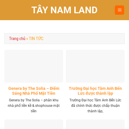
Chuyển
TÂY NAM LAND
đến
nội
dung
Trang chủ
»
TIN TỨC
Genera by The Solia – Điểm
Trường Đại học Tâm Anh Bến
Sáng Nhà Phố Mặt Tiền
Lức được thành lập
Vành Đai 4 Khu Tây
Genera by The Solia – phân khu
Trường Đại học Tâm Anh Bến Lức
nhà phố liền kề & shophouse mặt
đã chính thức được chấp thuận
tiền
thành lập,