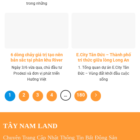
trong những
6 dòng chảy giá trị tạo nên
E.City Tân Đức – Thành phố
bản sắc tại phân khu River
tri thức giữa lòng Long An
Park LA Home
Ngày 3/6 vừa qua, chủ đầu tư
1. Tổng quan dự án E.City Tân
Prodezi và đơn vị phát triển
Đức – Vùng đất khởi đầu cuộc
Hướng Việt
sống
1
2
3
4
…
180
TÂY NAM LAND
Chuyên Trang Cập Nhật Thông Tin Bất Động Sản