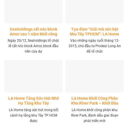
Seaholdings cất nóc block
Tọa đàm “Giải mã sức bật
Amor sau 1 năm khởi công
khu Tây TPHCM”: LA Home
khai mở tọa độ đầu tư mới
Ngày 20/12, Seaholdings tổ chức
Vào những ngày cuối tháng 12-
lễ cất nóc block Amor, block đầu
2015, chủ đầu tư Prodezi Long An
tiên của dự
đã tổ chức
LA Home Tăng Sức Hút Nhờ
LA Home Khởi Công Phân
Hạ Tầng Khu Tây
Khu River Park – Khởi Đầu
Giai Đoạn Phát Triển Mới
LA Home tăng sức hút trong bối
LA Home khởi công phân khu
cảnh hạ tầng khu Tây TP HCM
River Park, đánh dấu giai đoạn
được
phát triển mới