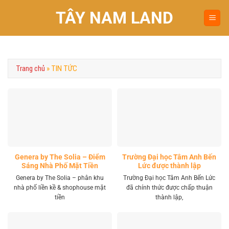
Chuyển
TÂY NAM LAND
đến
nội
dung
Trang chủ
»
TIN TỨC
Genera by The Solia – Điểm
Trường Đại học Tâm Anh Bến
Sáng Nhà Phố Mặt Tiền
Lức được thành lập
Vành Đai 4 Khu Tây
Genera by The Solia – phân khu
Trường Đại học Tâm Anh Bến Lức
nhà phố liền kề & shophouse mặt
đã chính thức được chấp thuận
tiền
thành lập,