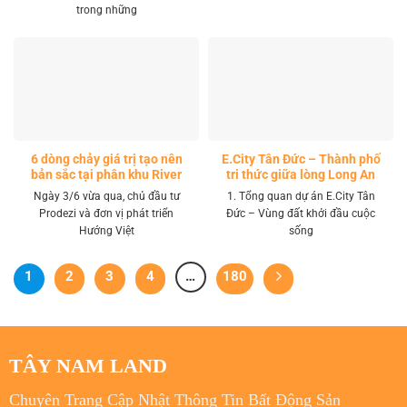
trong những
6 dòng chảy giá trị tạo nên
E.City Tân Đức – Thành phố
bản sắc tại phân khu River
tri thức giữa lòng Long An
Park LA Home
Ngày 3/6 vừa qua, chủ đầu tư
1. Tổng quan dự án E.City Tân
Prodezi và đơn vị phát triển
Đức – Vùng đất khởi đầu cuộc
Hướng Việt
sống
1
2
3
4
…
180
TÂY NAM LAND
Chuyên Trang Cập Nhật Thông Tin Bất Động Sản