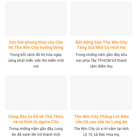
Sức hút phong thủy của Căn
Bất Động Sản The Win City
hộ The Win City hướng Đông
Tăng Giá Nhờ Cú Hích Hạ
Nam
Tầng
Trong bối cảnh đô thị hóa ngày
Trong những năm gần đây, khu
càng phát triển, việc tìm kiếm một
vực phía Tây TP.HCM trở thành
nơi
tâm điểm thu
Sóng đầu tư đổ về Thủ Thừa
The Win City Thắng Lợi: Khu
và cú hích từ Agora City
căn hộ cao cấp tại Long An
Trong những năm gần đây, Long
The Win City có vị trí nằm tại tỉnh
An đã vươn lên trở thành một
Lộ 10, xã Đức Hòa Hạ,