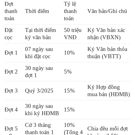
Đợt
Tỷ lệ
thanh
Thời điểm
thanh
Văn bản/Ghi chú
toán
toán
Đặt
Tại thời điểm
50 triệu
Ký Văn bản xác
cọc
ký văn bản
VNĐ
nhận (VBXN)
07 ngày sau
Ký Văn bản thỏa
Đợt 1
10%
khi đặt cọc
thuận (VBTT)
30 ngày sau
Đợt 2
5%
đợt 1
Ký Hợp đồng
Đợt 3
Quý 3/2025
15%
mua bán (HĐMB)
30 ngày sau
Đợt 4
15%
khi ký HĐMB
Cứ 3 tháng
10%
Đợt 5
Chia đều mỗi đợt
thanh toán 1
(Tổng 4