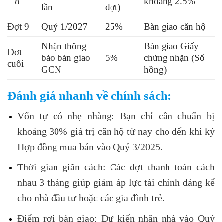
– 8
khoảng 2.5%
lần
đợt)
Đợt 9
Quý 1/2027
25%
Bàn giao căn hộ
Nhận thông
Bàn giao Giấy
Đợt
báo bàn giao
5%
chứng nhận (Sổ
cuối
GCN
hồng)
Đánh giá nhanh về chính sách:
Vốn tự có nhẹ nhàng: Bạn chỉ cần chuẩn bị
khoảng 30% giá trị căn hộ từ nay cho đến khi ký
Hợp đồng mua bán vào Quý 3/2025.
Thời gian giãn cách: Các đợt thanh toán cách
nhau 3 tháng giúp giảm áp lực tài chính đáng kể
cho nhà đầu tư hoặc các gia đình trẻ.
Điểm rơi bàn giao: Dự kiến nhận nhà vào Quý