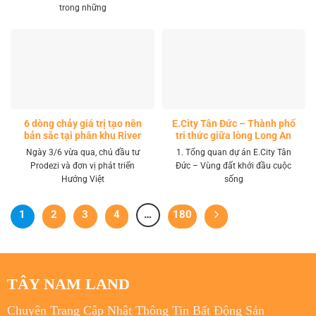
trong những
6 dòng chảy giá trị tạo nên
E.City Tân Đức – Thành phố
bản sắc tại phân khu River
tri thức giữa lòng Long An
Park LA Home
Ngày 3/6 vừa qua, chủ đầu tư
1. Tổng quan dự án E.City Tân
Prodezi và đơn vị phát triển
Đức – Vùng đất khởi đầu cuộc
Hướng Việt
sống
1
2
3
4
…
180
TÂY NAM LAND
Chuyên Trang Cập Nhật Thông Tin Bất Động Sản