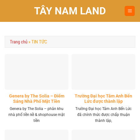
Chuyển
TÂY NAM LAND
đến
nội
dung
Trang chủ
»
TIN TỨC
Genera by The Solia – Điểm
Trường Đại học Tâm Anh Bến
Sáng Nhà Phố Mặt Tiền
Lức được thành lập
Vành Đai 4 Khu Tây
Genera by The Solia – phân khu
Trường Đại học Tâm Anh Bến Lức
nhà phố liền kề & shophouse mặt
đã chính thức được chấp thuận
tiền
thành lập,