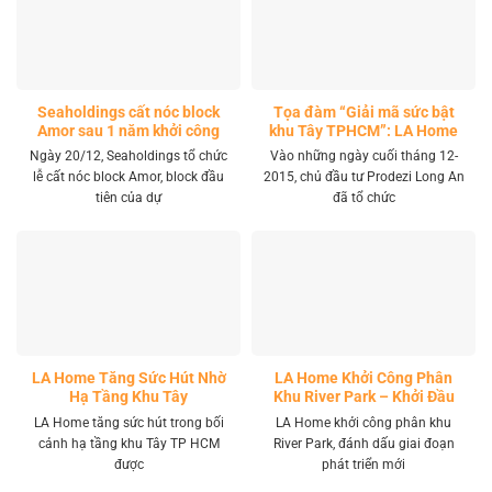
Seaholdings cất nóc block
Tọa đàm “Giải mã sức bật
Amor sau 1 năm khởi công
khu Tây TPHCM”: LA Home
khai mở tọa độ đầu tư mới
Ngày 20/12, Seaholdings tổ chức
Vào những ngày cuối tháng 12-
lễ cất nóc block Amor, block đầu
2015, chủ đầu tư Prodezi Long An
tiên của dự
đã tổ chức
LA Home Tăng Sức Hút Nhờ
LA Home Khởi Công Phân
Hạ Tầng Khu Tây
Khu River Park – Khởi Đầu
Giai Đoạn Phát Triển Mới
LA Home tăng sức hút trong bối
LA Home khởi công phân khu
cảnh hạ tầng khu Tây TP HCM
River Park, đánh dấu giai đoạn
được
phát triển mới