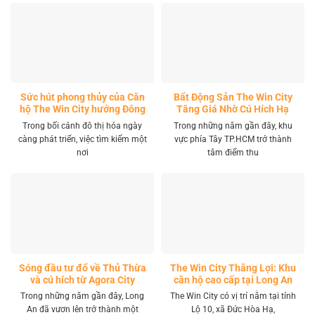
Sức hút phong thủy của Căn
Bất Động Sản The Win City
hộ The Win City hướng Đông
Tăng Giá Nhờ Cú Hích Hạ
Nam
Tầng
Trong bối cảnh đô thị hóa ngày
Trong những năm gần đây, khu
càng phát triển, việc tìm kiếm một
vực phía Tây TP.HCM trở thành
nơi
tâm điểm thu
Sóng đầu tư đổ về Thủ Thừa
The Win City Thắng Lợi: Khu
và cú hích từ Agora City
căn hộ cao cấp tại Long An
Trong những năm gần đây, Long
The Win City có vị trí nằm tại tỉnh
An đã vươn lên trở thành một
Lộ 10, xã Đức Hòa Hạ,