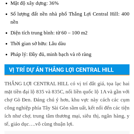
Mật độ xây dựng: 36%
Số lượng
đất nền nhà phố Thắng Lợi Central Hill
: 400
nền
Diện tích trung bình: từ 60 – 100 m2
Thời gian sở hữu: Lâu dàu
Pháp lý: Đầy đủ, minh bạch và rõ ràng
VỊ TRÍ DỰ ÁN THẮNG LỢI CENTRAL HILL
THẮNG LỢI CENTRAL HILL
có vị trí đắt giá, tọa lạc hai
mặt tiền đại lộ
835
và
835C
, nối liền quốc lộ 1A và gần với
chợ Gò Đen. Đáng chú ý hơn, khu vực này cách các cụm
công nghiệp phía Tây Sài Gòn sầm uất, kết nối đến các tiện
ích như chợ, trung tâm thương mại, siêu thị, ngân hàng, y
tế, giáo dục….vô cùng thuận lợi.