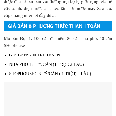
được đầu tư bài bản với đường nội bộ lộ giới rộng, vỉa hè
cây xanh, điện nước âm, kéo tận nơi, nước máy Sawaco,
cáp quang internet đầy đủ…
GIÁ BÁN & PHƯƠNG THỨC THANH TOÁN
Mở bán Đợt 1:
100 căn đất nền, 86 căn nhà phố, 50 căn
SHophouse
GIÁ BÁN: 700 TRIỆU/NỀN
NHÀ PHỐ 1,8 TỶ/CĂN (1 TRỆT, 2 LẦU)
SHOPHOUSE 2,8 TỶ/CĂN ( 1 TRỆT, 2 LẦU)