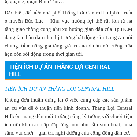
6, quận 7, quận Bình Tân…
Đặc biệt,
đất nền nhà phố Thắng Lợi Central Hill
phát triển
ở huyện Bức Lức – Khu vực hưởng lợi thế rất lớn từ hạ
tầng giao thông cũng như xu hướng giãn dân của Tp.HCM
đang làm bàn đạp cho thị trường bất động sản Long An nói
chung, tiềm năng gia tăng giá trị của dự án nói riêng hứa
hẹn còn sôi động trong thời gian tới.
TIỆN ÍCH DỰ ÁN THẮNG LỢI CENTRAL
HILL
TIỆN ÍCH DỰ ÁN THẮNG LỢI CENTRAL HILL
Không đơn thuần dừng lại ở việc cung cấp các sản phẩm
an cư vừa để ở thuận tiện kinh doanh,
Thắng Lợi Central
Hill
còn mang đến môi trường sống lý tưởng với chuỗi tiện
ích nội khu cao cấp đáp ứng mọi nhu cầu sinh hoạt, mua
sắm, vui chơi – giải trí, nghỉ dưỡng của cộng đồng dân cư.