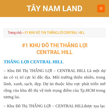
Chuyển
TÂY NAM LAND
đến
nội
dung
Trang chủ
»
#1 KHU ĐÔ THỊ THẮNG LỢI CENTRAL HILL
#1 KHU ĐÔ THỊ THẮNG LỢI
CENTRAL HILL
THẮNG LỢI CENTRAL HILL
– Khu Đô Thị THẮNG LỢI – CENTRAL HILL Là một dự
án có vị trí cực kì đắc địa. Môi trường thiên nhiên, trong
lành, xanh, sạch, đẹp. Dự án thuộc khu vực phát triển mở
rộng của khu đô thị vệ tinh trọng điểm của Tp.HCM trong
tương lai.
– Khu Đô Thị THẮNG LỢI – CENTRAL HILLđược tọa lạc