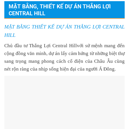
MẶT BẰNG, THIẾT KẾ DỰ ÁN THẮNG LỢI
CENTRAL HILL
MẶT BẰNG THIẾT KẾ DỰ ÁN THẮNG LỢI CENTRAL
HILL
Chủ đầu tư
Thắng Lợi Central Hill
với sứ mệnh mang đến
cộng đồng văn minh, dự án lấy cảm hứng từ những biệt thự
sang trọng mang phong cách cổ điện của Châu Âu cùng
nét rộn ràng của nhịp sống hiện đại của người Á Đông.