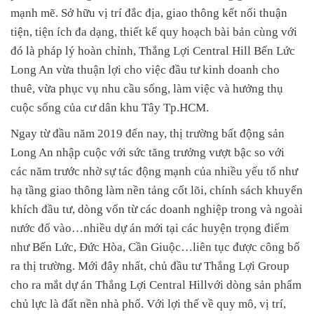
mạnh mẽ. Sở hữu vị trí đắc địa, giao thông kết nối thuận
tiện, tiện ích đa dạng, thiết kế quy hoạch bài bản cùng với
đó là pháp lý hoàn chỉnh,
Thắng Lợi Central Hill Bến Lức
Long An
vừa thuận lợi cho việc đầu tư kinh doanh cho
thuê, vừa phục vụ nhu cầu sống, làm việc và hưởng thụ
cuộc sống của cư dân khu Tây Tp.HCM.
Ngay từ đầu năm 2019 đến nay, thị trường bất động sản
Long An nhập cuộc với sức tăng trưởng vượt bậc so với
các năm trước nhờ sự tác động mạnh của nhiều yếu tố như
hạ tầng giao thông làm nền tảng cốt lõi, chính sách khuyến
khích đầu tư, dòng vốn từ các doanh nghiệp trong và ngoài
nước đổ vào…nhiều dự án mới tại các huyện trọng điểm
như Bến Lức, Đức Hòa, Cần Giuộc…liên tục được công bố
ra thị trường. Mới đây nhất, chủ đầu tư Thắng Lợi Group
cho ra mắt dự án
Thắng Lợi Central Hill
với dòng sản phẩm
chủ lực là đất nền nhà phố. Với lợi thế về quy mô, vị trí,