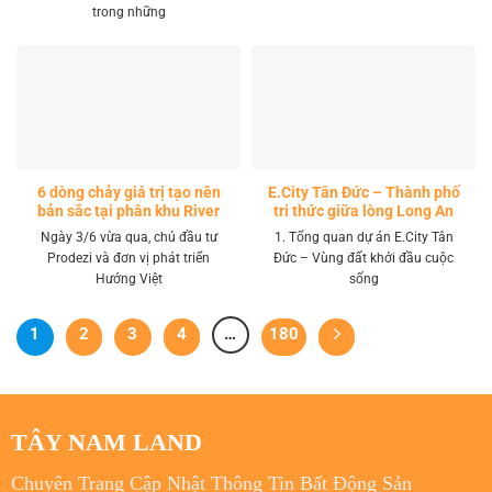
trong những
6 dòng chảy giá trị tạo nên
E.City Tân Đức – Thành phố
bản sắc tại phân khu River
tri thức giữa lòng Long An
Park LA Home
Ngày 3/6 vừa qua, chủ đầu tư
1. Tổng quan dự án E.City Tân
Prodezi và đơn vị phát triển
Đức – Vùng đất khởi đầu cuộc
Hướng Việt
sống
1
2
3
4
…
180
TÂY NAM LAND
Chuyên Trang Cập Nhật Thông Tin Bất Động Sản