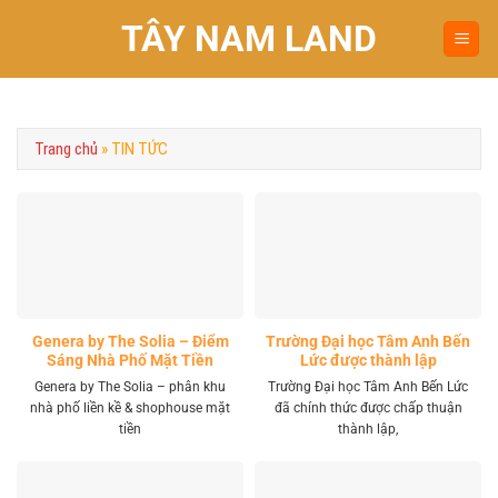
Chuyển
TÂY NAM LAND
đến
nội
dung
Trang chủ
»
TIN TỨC
Genera by The Solia – Điểm
Trường Đại học Tâm Anh Bến
Sáng Nhà Phố Mặt Tiền
Lức được thành lập
Vành Đai 4 Khu Tây
Genera by The Solia – phân khu
Trường Đại học Tâm Anh Bến Lức
nhà phố liền kề & shophouse mặt
đã chính thức được chấp thuận
tiền
thành lập,