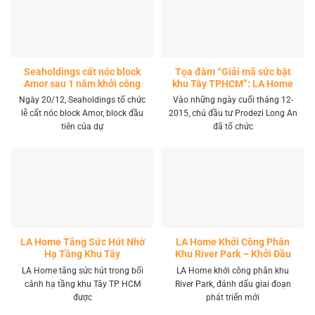
Seaholdings cất nóc block
Tọa đàm “Giải mã sức bật
Amor sau 1 năm khởi công
khu Tây TPHCM”: LA Home
khai mở tọa độ đầu tư mới
Ngày 20/12, Seaholdings tổ chức
Vào những ngày cuối tháng 12-
lễ cất nóc block Amor, block đầu
2015, chủ đầu tư Prodezi Long An
tiên của dự
đã tổ chức
LA Home Tăng Sức Hút Nhờ
LA Home Khởi Công Phân
Hạ Tầng Khu Tây
Khu River Park – Khởi Đầu
Giai Đoạn Phát Triển Mới
LA Home tăng sức hút trong bối
LA Home khởi công phân khu
cảnh hạ tầng khu Tây TP HCM
River Park, đánh dấu giai đoạn
được
phát triển mới