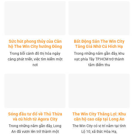
Sức hút phong thủy của Căn
Bất Động Sản The Win City
hộ The Win City hướng Đông
Tăng Giá Nhờ Cú Hích Hạ
Nam
Tầng
Trong bối cảnh đô thị hóa ngày
Trong những năm gần đây, khu
càng phát triển, việc tìm kiếm một
vực phía Tây TP.HCM trở thành
nơi
tâm điểm thu
Sóng đầu tư đổ về Thủ Thừa
The Win City Thắng Lợi: Khu
và cú hích từ Agora City
căn hộ cao cấp tại Long An
Trong những năm gần đây, Long
The Win City có vị trí nằm tại tỉnh
An đã vươn lên trở thành một
Lộ 10, xã Đức Hòa Hạ,