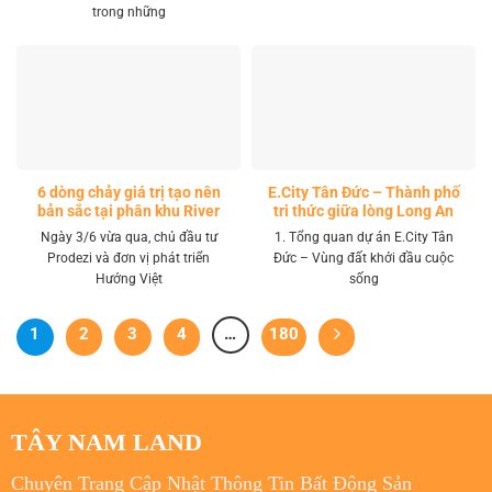
trong những
6 dòng chảy giá trị tạo nên
E.City Tân Đức – Thành phố
bản sắc tại phân khu River
tri thức giữa lòng Long An
Park LA Home
Ngày 3/6 vừa qua, chủ đầu tư
1. Tổng quan dự án E.City Tân
Prodezi và đơn vị phát triển
Đức – Vùng đất khởi đầu cuộc
Hướng Việt
sống
1
2
3
4
…
180
TÂY NAM LAND
Chuyên Trang Cập Nhật Thông Tin Bất Động Sản