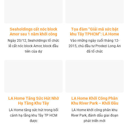
Seaholdings cất nóc block
Tọa đàm “Giải mã sức bật
Amor sau 1 năm khởi công
khu Tây TPHCM”: LA Home
khai mở tọa độ đầu tư mới
Ngày 20/12, Seaholdings tổ chức
Vào những ngày cuối tháng 12-
lễ cất nóc block Amor, block đầu
2015, chủ đầu tư Prodezi Long An
tiên của dự
đã tổ chức
LA Home Tăng Sức Hút Nhờ
LA Home Khởi Công Phân
Hạ Tầng Khu Tây
Khu River Park – Khởi Đầu
Giai Đoạn Phát Triển Mới
LA Home tăng sức hút trong bối
LA Home khởi công phân khu
cảnh hạ tầng khu Tây TP HCM
River Park, đánh dấu giai đoạn
được
phát triển mới