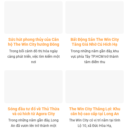
Sức hút phong thủy của Căn
Bất Động Sản The Win City
hộ The Win City hướng Đông
Tăng Giá Nhờ Cú Hích Hạ
Nam
Tầng
Trong bối cảnh đô thị hóa ngày
Trong những năm gần đây, khu
càng phát triển, việc tìm kiếm một
vực phía Tây TP.HCM trở thành
nơi
tâm điểm thu
Sóng đầu tư đổ về Thủ Thừa
The Win City Thắng Lợi: Khu
và cú hích từ Agora City
căn hộ cao cấp tại Long An
Trong những năm gần đây, Long
The Win City có vị trí nằm tại tỉnh
An đã vươn lên trở thành một
Lộ 10, xã Đức Hòa Hạ,