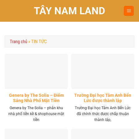
Chuyển
TÂY NAM LAND
đến
nội
dung
Trang chủ
»
TIN TỨC
Genera by The Solia – Điểm
Trường Đại học Tâm Anh Bến
Sáng Nhà Phố Mặt Tiền
Lức được thành lập
Vành Đai 4 Khu Tây
Genera by The Solia – phân khu
Trường Đại học Tâm Anh Bến Lức
nhà phố liền kề & shophouse mặt
đã chính thức được chấp thuận
tiền
thành lập,