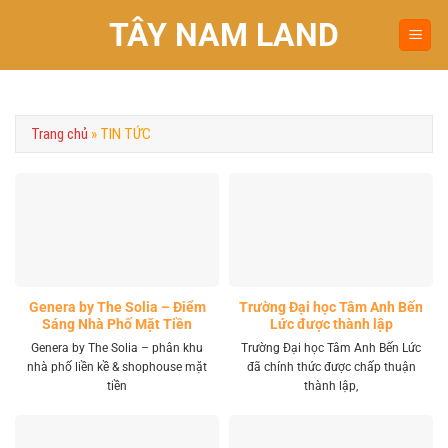
Chuyển
TÂY NAM LAND
đến
nội
dung
Trang chủ
»
TIN TỨC
Genera by The Solia – Điểm
Trường Đại học Tâm Anh Bến
Sáng Nhà Phố Mặt Tiền
Lức được thành lập
Vành Đai 4 Khu Tây
Genera by The Solia – phân khu
Trường Đại học Tâm Anh Bến Lức
nhà phố liền kề & shophouse mặt
đã chính thức được chấp thuận
tiền
thành lập,