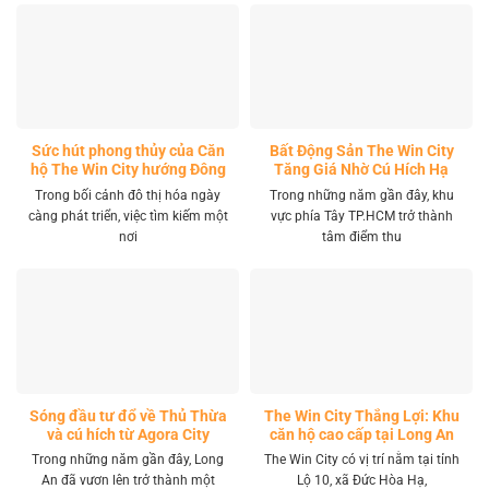
Sức hút phong thủy của Căn
Bất Động Sản The Win City
hộ The Win City hướng Đông
Tăng Giá Nhờ Cú Hích Hạ
Nam
Tầng
Trong bối cảnh đô thị hóa ngày
Trong những năm gần đây, khu
càng phát triển, việc tìm kiếm một
vực phía Tây TP.HCM trở thành
nơi
tâm điểm thu
Sóng đầu tư đổ về Thủ Thừa
The Win City Thắng Lợi: Khu
và cú hích từ Agora City
căn hộ cao cấp tại Long An
Trong những năm gần đây, Long
The Win City có vị trí nằm tại tỉnh
An đã vươn lên trở thành một
Lộ 10, xã Đức Hòa Hạ,