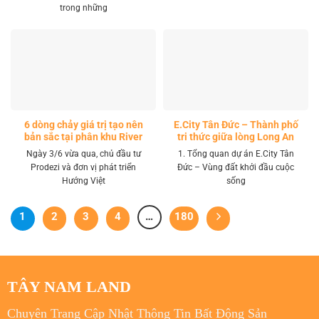
trong những
6 dòng chảy giá trị tạo nên
E.City Tân Đức – Thành phố
bản sắc tại phân khu River
tri thức giữa lòng Long An
Park LA Home
Ngày 3/6 vừa qua, chủ đầu tư
1. Tổng quan dự án E.City Tân
Prodezi và đơn vị phát triển
Đức – Vùng đất khởi đầu cuộc
Hướng Việt
sống
1
2
3
4
…
180
TÂY NAM LAND
Chuyên Trang Cập Nhật Thông Tin Bất Động Sản