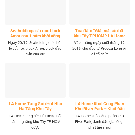
Seaholdings cất nóc block
Tọa đàm “Giải mã sức bật
Amor sau 1 năm khởi công
khu Tây TPHCM”: LA Home
khai mở tọa độ đầu tư mới
Ngày 20/12, Seaholdings tổ chức
Vào những ngày cuối tháng 12-
lễ cất nóc block Amor, block đầu
2015, chủ đầu tư Prodezi Long An
tiên của dự
đã tổ chức
LA Home Tăng Sức Hút Nhờ
LA Home Khởi Công Phân
Hạ Tầng Khu Tây
Khu River Park – Khởi Đầu
Giai Đoạn Phát Triển Mới
LA Home tăng sức hút trong bối
LA Home khởi công phân khu
cảnh hạ tầng khu Tây TP HCM
River Park, đánh dấu giai đoạn
được
phát triển mới