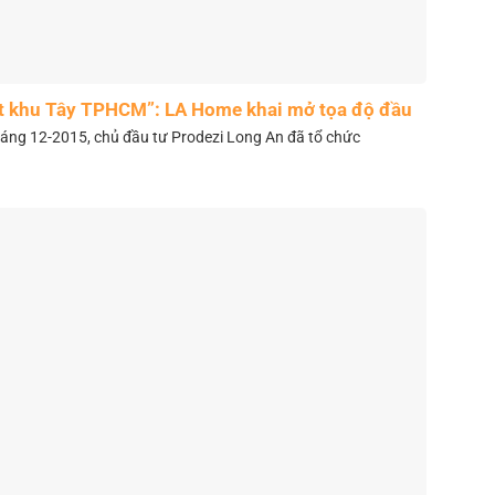
t khu Tây TPHCM”: LA Home khai mở tọa độ đầu
tư mới
áng 12-2015, chủ đầu tư Prodezi Long An đã tổ chức