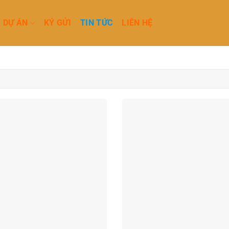
DỰ ÁN
KÝ GỬI
TIN TỨC
LIÊN HỆ