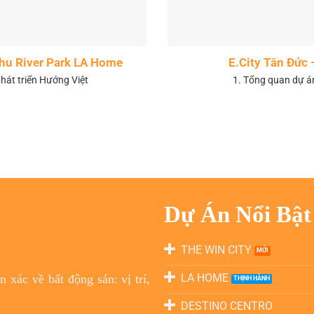
 khu River Park LA Home
E.City Tân Đức 
hát triển Hướng Việt
1. Tổng quan dự á
Dự Án Nổi Bật
THE WIN CITY
LA HOME
 xác về bất động sản: vị trí,
DESTINO CENTRO