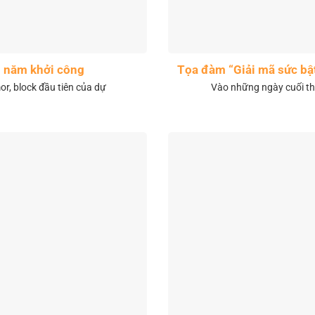
1 năm khởi công
Tọa đàm “Giải mã sức bậ
r, block đầu tiên của dự
Vào những ngày cuối th