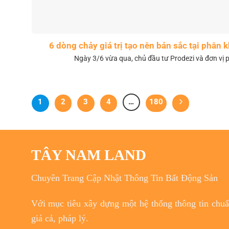
6 dòng chảy giá trị tạo nên bản sắc tại phân
Ngày 3/6 vừa qua, chủ đầu tư Prodezi và đơn vị p
1
2
3
4
…
180
TÂY NAM LAND
Chuyên Trang Cập Nhật Thông Tin Bất Động Sản
Với
mục tiêu
xây dựng một hệ thống thông tin chuẩn
giá cả, pháp lý.