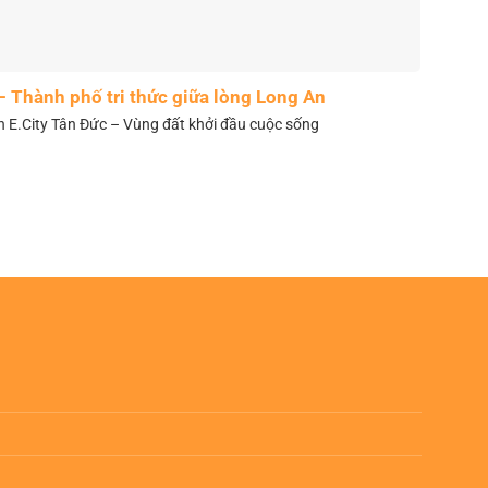
– Thành phố tri thức giữa lòng Long An
n E.City Tân Đức – Vùng đất khởi đầu cuộc sống