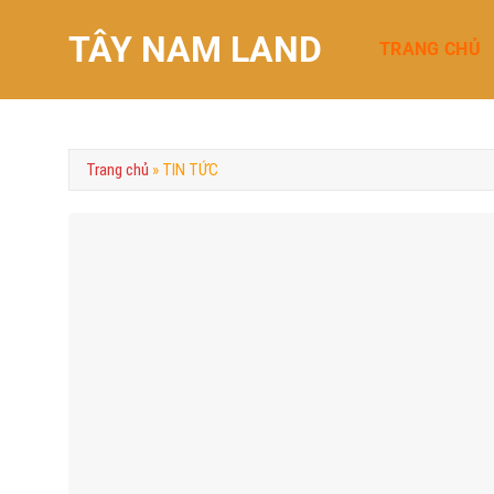
Chuyển
TÂY NAM LAND
đến
TRANG CHỦ
nội
dung
Trang chủ
»
TIN TỨC