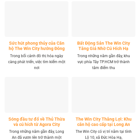
Sức hút phong thủy của Căn
Bất Động Sản The Win City
hộ The Win City hướng Đông
Tăng Giá Nhờ Cú Hích Hạ
Nam
Tầng
Trong bối cảnh đô thị hóa ngày
Trong những năm gần đây, khu
càng phát triển, việc tìm kiếm một
vực phía Tây TP.HCM trở thành
nơi
tâm điểm thu
Sóng đầu tư đổ về Thủ Thừa
The Win City Thắng Lợi: Khu
và cú hích từ Agora City
căn hộ cao cấp tại Long An
Trong những năm gần đây, Long
The Win City có vị trí nằm tại tỉnh
An đã vươn lên trở thành một
Lộ 10, xã Đức Hòa Hạ,