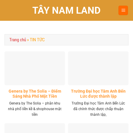
Chuyển
TÂY NAM LAND
đến
nội
dung
Trang chủ
»
TIN TỨC
Genera by The Solia – Điểm
Trường Đại học Tâm Anh Bến
Sáng Nhà Phố Mặt Tiền
Lức được thành lập
Vành Đai 4 Khu Tây
Genera by The Solia – phân khu
Trường Đại học Tâm Anh Bến Lức
nhà phố liền kề & shophouse mặt
đã chính thức được chấp thuận
tiền
thành lập,