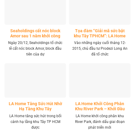
Seaholdings cất nóc block
Tọa đàm “Giải mã sức bật
Amor sau 1 năm khởi công
khu Tây TPHCM”: LA Home
khai mở tọa độ đầu tư mới
Ngày 20/12, Seaholdings tổ chức
Vào những ngày cuối tháng 12-
lễ cất nóc block Amor, block đầu
2015, chủ đầu tư Prodezi Long An
tiên của dự
đã tổ chức
LA Home Tăng Sức Hút Nhờ
LA Home Khởi Công Phân
Hạ Tầng Khu Tây
Khu River Park – Khởi Đầu
Giai Đoạn Phát Triển Mới
LA Home tăng sức hút trong bối
LA Home khởi công phân khu
cảnh hạ tầng khu Tây TP HCM
River Park, đánh dấu giai đoạn
được
phát triển mới