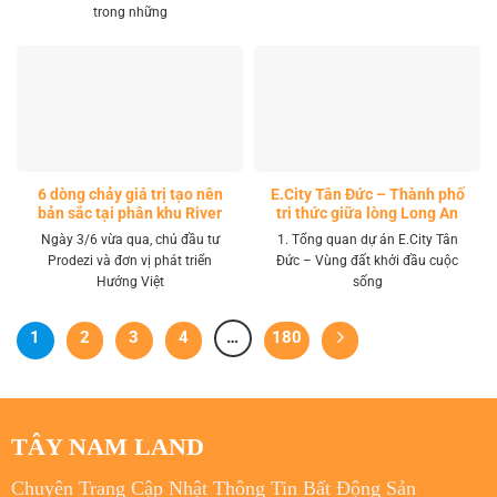
trong những
6 dòng chảy giá trị tạo nên
E.City Tân Đức – Thành phố
bản sắc tại phân khu River
tri thức giữa lòng Long An
Park LA Home
Ngày 3/6 vừa qua, chủ đầu tư
1. Tổng quan dự án E.City Tân
Prodezi và đơn vị phát triển
Đức – Vùng đất khởi đầu cuộc
Hướng Việt
sống
1
2
3
4
…
180
TÂY NAM LAND
Chuyên Trang Cập Nhật Thông Tin Bất Động Sản