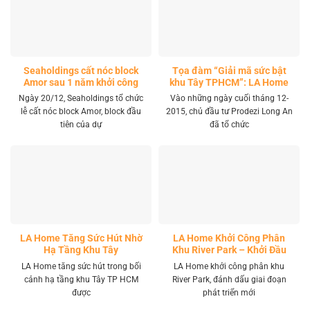
Seaholdings cất nóc block
Tọa đàm “Giải mã sức bật
Amor sau 1 năm khởi công
khu Tây TPHCM”: LA Home
khai mở tọa độ đầu tư mới
Ngày 20/12, Seaholdings tổ chức
Vào những ngày cuối tháng 12-
lễ cất nóc block Amor, block đầu
2015, chủ đầu tư Prodezi Long An
tiên của dự
đã tổ chức
LA Home Tăng Sức Hút Nhờ
LA Home Khởi Công Phân
Hạ Tầng Khu Tây
Khu River Park – Khởi Đầu
Giai Đoạn Phát Triển Mới
LA Home tăng sức hút trong bối
LA Home khởi công phân khu
cảnh hạ tầng khu Tây TP HCM
River Park, đánh dấu giai đoạn
được
phát triển mới