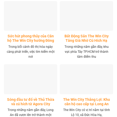
Sức hút phong thủy của Căn
Bất Động Sản The Win City
hộ The Win City hướng Đông
Tăng Giá Nhờ Cú Hích Hạ
Nam
Tầng
Trong bối cảnh đô thị hóa ngày
Trong những năm gần đây, khu
càng phát triển, việc tìm kiếm một
vực phía Tây TP.HCM trở thành
nơi
tâm điểm thu
Sóng đầu tư đổ về Thủ Thừa
The Win City Thắng Lợi: Khu
và cú hích từ Agora City
căn hộ cao cấp tại Long An
Trong những năm gần đây, Long
The Win City có vị trí nằm tại tỉnh
An đã vươn lên trở thành một
Lộ 10, xã Đức Hòa Hạ,