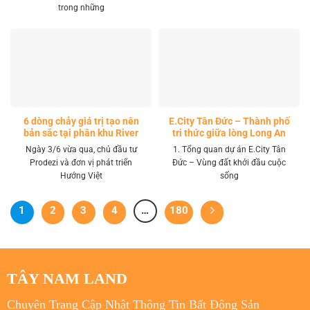
trong những
6 dòng chảy giá trị tạo nên
E.City Tân Đức – Thành phố
bản sắc tại phân khu River
tri thức giữa lòng Long An
Park LA Home
Ngày 3/6 vừa qua, chủ đầu tư
1. Tổng quan dự án E.City Tân
Prodezi và đơn vị phát triển
Đức – Vùng đất khởi đầu cuộc
Hướng Việt
sống
1
2
3
4
…
180
TÂY NAM LAND
Chuyên Trang Cập Nhật Thông Tin Bất Động Sản