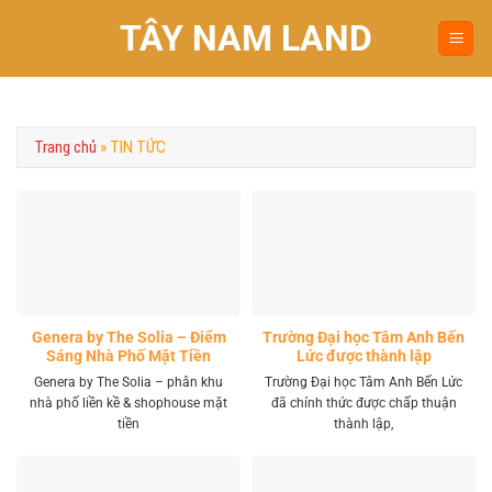
Chuyển
TÂY NAM LAND
đến
nội
dung
Trang chủ
»
TIN TỨC
Genera by The Solia – Điểm
Trường Đại học Tâm Anh Bến
Sáng Nhà Phố Mặt Tiền
Lức được thành lập
Vành Đai 4 Khu Tây
Genera by The Solia – phân khu
Trường Đại học Tâm Anh Bến Lức
nhà phố liền kề & shophouse mặt
đã chính thức được chấp thuận
tiền
thành lập,