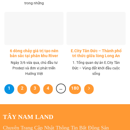
trong những
6 dòng chảy giá trị tạo nên
E.City Tân Đức – Thành phố
bản sắc tại phân khu River
tri thức giữa lòng Long An
Park LA Home
Ngày 3/6 vừa qua, chủ đầu tư
1. Tổng quan dự án E.City Tân
Prodezi và đơn vị phát triển
Đức – Vùng đất khởi đầu cuộc
Hướng Việt
sống
1
2
3
4
…
180
TÂY NAM LAND
Chuyên Trang Cập Nhật Thông Tin Bất Động Sản