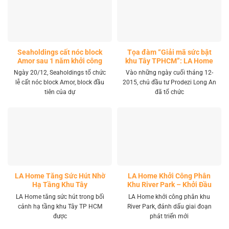
Seaholdings cất nóc block
Tọa đàm “Giải mã sức bật
Amor sau 1 năm khởi công
khu Tây TPHCM”: LA Home
khai mở tọa độ đầu tư mới
Ngày 20/12, Seaholdings tổ chức
Vào những ngày cuối tháng 12-
lễ cất nóc block Amor, block đầu
2015, chủ đầu tư Prodezi Long An
tiên của dự
đã tổ chức
LA Home Tăng Sức Hút Nhờ
LA Home Khởi Công Phân
Hạ Tầng Khu Tây
Khu River Park – Khởi Đầu
Giai Đoạn Phát Triển Mới
LA Home tăng sức hút trong bối
LA Home khởi công phân khu
cảnh hạ tầng khu Tây TP HCM
River Park, đánh dấu giai đoạn
được
phát triển mới