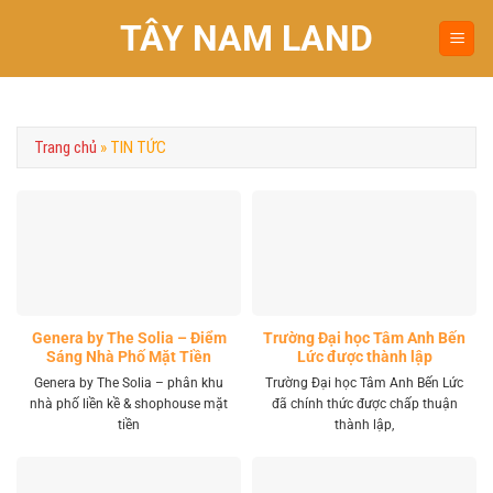
Chuyển
TÂY NAM LAND
đến
nội
dung
Trang chủ
»
TIN TỨC
Genera by The Solia – Điểm
Trường Đại học Tâm Anh Bến
Sáng Nhà Phố Mặt Tiền
Lức được thành lập
Vành Đai 4 Khu Tây
Genera by The Solia – phân khu
Trường Đại học Tâm Anh Bến Lức
nhà phố liền kề & shophouse mặt
đã chính thức được chấp thuận
tiền
thành lập,