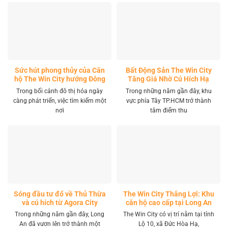
Sức hút phong thủy của Căn
Bất Động Sản The Win City
hộ The Win City hướng Đông
Tăng Giá Nhờ Cú Hích Hạ
Nam
Tầng
Trong bối cảnh đô thị hóa ngày
Trong những năm gần đây, khu
càng phát triển, việc tìm kiếm một
vực phía Tây TP.HCM trở thành
nơi
tâm điểm thu
Sóng đầu tư đổ về Thủ Thừa
The Win City Thắng Lợi: Khu
và cú hích từ Agora City
căn hộ cao cấp tại Long An
Trong những năm gần đây, Long
The Win City có vị trí nằm tại tỉnh
An đã vươn lên trở thành một
Lộ 10, xã Đức Hòa Hạ,