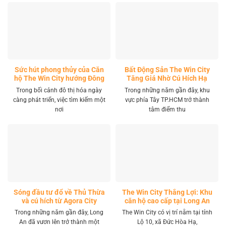
Sức hút phong thủy của Căn
Bất Động Sản The Win City
hộ The Win City hướng Đông
Tăng Giá Nhờ Cú Hích Hạ
Nam
Tầng
Trong bối cảnh đô thị hóa ngày
Trong những năm gần đây, khu
càng phát triển, việc tìm kiếm một
vực phía Tây TP.HCM trở thành
nơi
tâm điểm thu
Sóng đầu tư đổ về Thủ Thừa
The Win City Thắng Lợi: Khu
và cú hích từ Agora City
căn hộ cao cấp tại Long An
Trong những năm gần đây, Long
The Win City có vị trí nằm tại tỉnh
An đã vươn lên trở thành một
Lộ 10, xã Đức Hòa Hạ,