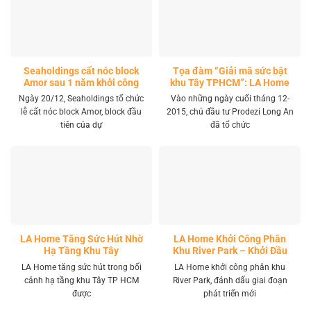
Seaholdings cất nóc block
Tọa đàm “Giải mã sức bật
Amor sau 1 năm khởi công
khu Tây TPHCM”: LA Home
khai mở tọa độ đầu tư mới
Ngày 20/12, Seaholdings tổ chức
Vào những ngày cuối tháng 12-
lễ cất nóc block Amor, block đầu
2015, chủ đầu tư Prodezi Long An
tiên của dự
đã tổ chức
LA Home Tăng Sức Hút Nhờ
LA Home Khởi Công Phân
Hạ Tầng Khu Tây
Khu River Park – Khởi Đầu
Giai Đoạn Phát Triển Mới
LA Home tăng sức hút trong bối
LA Home khởi công phân khu
cảnh hạ tầng khu Tây TP HCM
River Park, đánh dấu giai đoạn
được
phát triển mới