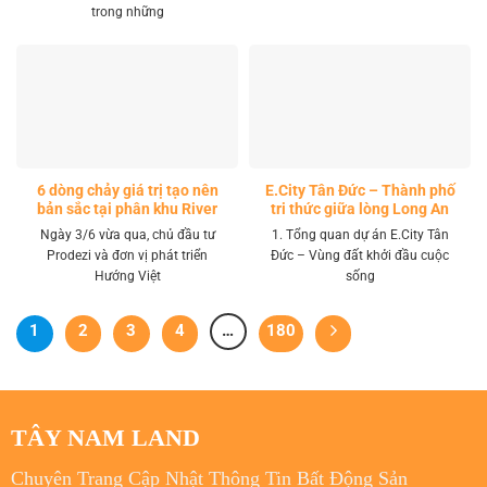
trong những
6 dòng chảy giá trị tạo nên
E.City Tân Đức – Thành phố
bản sắc tại phân khu River
tri thức giữa lòng Long An
Park LA Home
Ngày 3/6 vừa qua, chủ đầu tư
1. Tổng quan dự án E.City Tân
Prodezi và đơn vị phát triển
Đức – Vùng đất khởi đầu cuộc
Hướng Việt
sống
1
2
3
4
…
180
TÂY NAM LAND
Chuyên Trang Cập Nhật Thông Tin Bất Động Sản