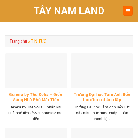
Chuyển
TÂY NAM LAND
đến
nội
dung
Trang chủ
»
TIN TỨC
Genera by The Solia – Điểm
Trường Đại học Tâm Anh Bến
Sáng Nhà Phố Mặt Tiền
Lức được thành lập
Vành Đai 4 Khu Tây
Genera by The Solia – phân khu
Trường Đại học Tâm Anh Bến Lức
nhà phố liền kề & shophouse mặt
đã chính thức được chấp thuận
tiền
thành lập,