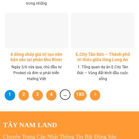
trong những
6 dòng chảy giá trị tạo nên
E.City Tân Đức – Thành phố
bản sắc tại phân khu River
tri thức giữa lòng Long An
Park LA Home
Ngày 3/6 vừa qua, chủ đầu tư
1. Tổng quan dự án E.City Tân
Prodezi và đơn vị phát triển
Đức – Vùng đất khởi đầu cuộc
Hướng Việt
sống
1
2
3
4
…
180
TÂY NAM LAND
Chuyên Trang Cập Nhật Thông Tin Bất Động Sản