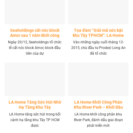
Seaholdings cất nóc block
Tọa đàm “Giải mã sức bật
Amor sau 1 năm khởi công
khu Tây TPHCM”: LA Home
khai mở tọa độ đầu tư mới
Ngày 20/12, Seaholdings tổ chức
Vào những ngày cuối tháng 12-
lễ cất nóc block Amor, block đầu
2015, chủ đầu tư Prodezi Long An
tiên của dự
đã tổ chức
LA Home Tăng Sức Hút Nhờ
LA Home Khởi Công Phân
Hạ Tầng Khu Tây
Khu River Park – Khởi Đầu
Giai Đoạn Phát Triển Mới
LA Home tăng sức hút trong bối
LA Home khởi công phân khu
cảnh hạ tầng khu Tây TP HCM
River Park, đánh dấu giai đoạn
được
phát triển mới