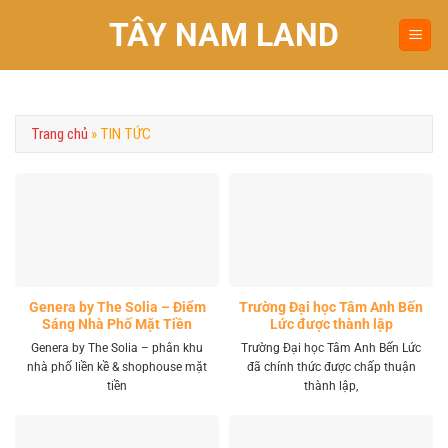
Chuyển
TÂY NAM LAND
đến
nội
dung
Trang chủ
»
TIN TỨC
Genera by The Solia – Điểm
Trường Đại học Tâm Anh Bến
Sáng Nhà Phố Mặt Tiền
Lức được thành lập
Vành Đai 4 Khu Tây
Genera by The Solia – phân khu
Trường Đại học Tâm Anh Bến Lức
nhà phố liền kề & shophouse mặt
đã chính thức được chấp thuận
tiền
thành lập,