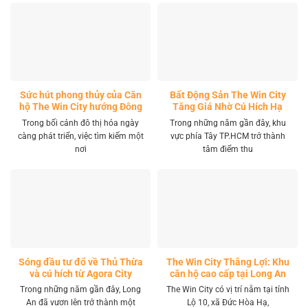
Sức hút phong thủy của Căn
Bất Động Sản The Win City
hộ The Win City hướng Đông
Tăng Giá Nhờ Cú Hích Hạ
Nam
Tầng
Trong bối cảnh đô thị hóa ngày
Trong những năm gần đây, khu
càng phát triển, việc tìm kiếm một
vực phía Tây TP.HCM trở thành
nơi
tâm điểm thu
Sóng đầu tư đổ về Thủ Thừa
The Win City Thắng Lợi: Khu
và cú hích từ Agora City
căn hộ cao cấp tại Long An
Trong những năm gần đây, Long
The Win City có vị trí nằm tại tỉnh
An đã vươn lên trở thành một
Lộ 10, xã Đức Hòa Hạ,