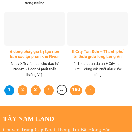
trong những
6 dòng chảy giá trị tạo nên
E.City Tân Đức – Thành phố
bản sắc tại phân khu River
tri thức giữa lòng Long An
Park LA Home
Ngày 3/6 vừa qua, chủ đầu tư
1. Tổng quan dự án E.City Tân
Prodezi và đơn vị phát triển
Đức – Vùng đất khởi đầu cuộc
Hướng Việt
sống
1
2
3
4
…
180
TÂY NAM LAND
Chuyên Trang Cập Nhật Thông Tin Bất Động Sản