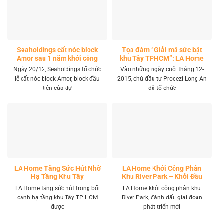
Seaholdings cất nóc block
Tọa đàm “Giải mã sức bật
Amor sau 1 năm khởi công
khu Tây TPHCM”: LA Home
khai mở tọa độ đầu tư mới
Ngày 20/12, Seaholdings tổ chức
Vào những ngày cuối tháng 12-
lễ cất nóc block Amor, block đầu
2015, chủ đầu tư Prodezi Long An
tiên của dự
đã tổ chức
LA Home Tăng Sức Hút Nhờ
LA Home Khởi Công Phân
Hạ Tầng Khu Tây
Khu River Park – Khởi Đầu
Giai Đoạn Phát Triển Mới
LA Home tăng sức hút trong bối
LA Home khởi công phân khu
cảnh hạ tầng khu Tây TP HCM
River Park, đánh dấu giai đoạn
được
phát triển mới