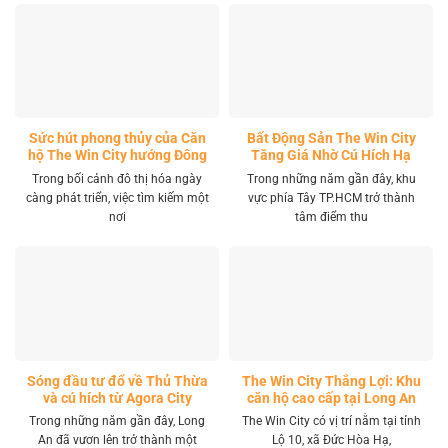
Sức hút phong thủy của Căn
Bất Động Sản The Win City
hộ The Win City hướng Đông
Tăng Giá Nhờ Cú Hích Hạ
Nam
Tầng
Trong bối cảnh đô thị hóa ngày
Trong những năm gần đây, khu
càng phát triển, việc tìm kiếm một
vực phía Tây TP.HCM trở thành
nơi
tâm điểm thu
Sóng đầu tư đổ về Thủ Thừa
The Win City Thắng Lợi: Khu
và cú hích từ Agora City
căn hộ cao cấp tại Long An
Trong những năm gần đây, Long
The Win City có vị trí nằm tại tỉnh
An đã vươn lên trở thành một
Lộ 10, xã Đức Hòa Hạ,