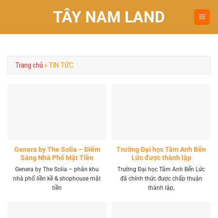
Chuyển
TÂY NAM LAND
đến
nội
dung
Trang chủ
»
TIN TỨC
Genera by The Solia – Điểm
Trường Đại học Tâm Anh Bến
Sáng Nhà Phố Mặt Tiền
Lức được thành lập
Vành Đai 4 Khu Tây
Genera by The Solia – phân khu
Trường Đại học Tâm Anh Bến Lức
nhà phố liền kề & shophouse mặt
đã chính thức được chấp thuận
tiền
thành lập,