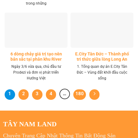
trong những
6 dòng chảy giá trị tạo nên
E.City Tân Đức – Thành phố
bản sắc tại phân khu River
tri thức giữa lòng Long An
Park LA Home
Ngày 3/6 vừa qua, chủ đầu tư
1. Tổng quan dự án E.City Tân
Prodezi và đơn vị phát triển
Đức – Vùng đất khởi đầu cuộc
Hướng Việt
sống
1
2
3
4
…
180
TÂY NAM LAND
Chuyên Trang Cập Nhật Thông Tin Bất Động Sản