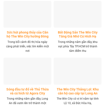
Sức hút phong thủy của Căn
Bất Động Sản The Win City
hộ The Win City hướng Đông
Tăng Giá Nhờ Cú Hích Hạ
Nam
Tầng
Trong bối cảnh đô thị hóa ngày
Trong những năm gần đây, khu
càng phát triển, việc tìm kiếm một
vực phía Tây TP.HCM trở thành
nơi
tâm điểm thu
Sóng đầu tư đổ về Thủ Thừa
The Win City Thắng Lợi: Khu
và cú hích từ Agora City
căn hộ cao cấp tại Long An
Trong những năm gần đây, Long
The Win City có vị trí nằm tại tỉnh
An đã vươn lên trở thành một
Lộ 10, xã Đức Hòa Hạ,