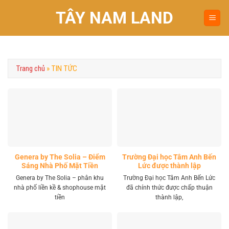
Chuyển
TÂY NAM LAND
đến
nội
dung
Trang chủ
»
TIN TỨC
Genera by The Solia – Điểm
Trường Đại học Tâm Anh Bến
Sáng Nhà Phố Mặt Tiền
Lức được thành lập
Vành Đai 4 Khu Tây
Genera by The Solia – phân khu
Trường Đại học Tâm Anh Bến Lức
nhà phố liền kề & shophouse mặt
đã chính thức được chấp thuận
tiền
thành lập,