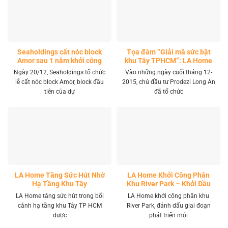
Seaholdings cất nóc block
Tọa đàm “Giải mã sức bật
Amor sau 1 năm khởi công
khu Tây TPHCM”: LA Home
khai mở tọa độ đầu tư mới
Ngày 20/12, Seaholdings tổ chức
Vào những ngày cuối tháng 12-
lễ cất nóc block Amor, block đầu
2015, chủ đầu tư Prodezi Long An
tiên của dự
đã tổ chức
LA Home Tăng Sức Hút Nhờ
LA Home Khởi Công Phân
Hạ Tầng Khu Tây
Khu River Park – Khởi Đầu
Giai Đoạn Phát Triển Mới
LA Home tăng sức hút trong bối
LA Home khởi công phân khu
cảnh hạ tầng khu Tây TP HCM
River Park, đánh dấu giai đoạn
được
phát triển mới