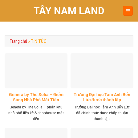
Chuyển
TÂY NAM LAND
đến
nội
dung
Trang chủ
»
TIN TỨC
Genera by The Solia – Điểm
Trường Đại học Tâm Anh Bến
Sáng Nhà Phố Mặt Tiền
Lức được thành lập
Vành Đai 4 Khu Tây
Genera by The Solia – phân khu
Trường Đại học Tâm Anh Bến Lức
nhà phố liền kề & shophouse mặt
đã chính thức được chấp thuận
tiền
thành lập,