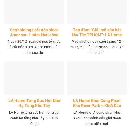
Seaholdings cất nóc block
Tọa đàm “Giải mã sức bật
Amor sau 1 năm khởi công
khu Tây TPHCM”: LA Home
khai mở tọa độ đầu tư mới
Ngày 20/12, Seaholdings tổ chức
Vào những ngày cuối tháng 12-
lễ cất nóc block Amor, block đầu
2015, chủ đầu tư Prodezi Long An
tiên của dự
đã tổ chức
LA Home Tăng Sức Hút Nhờ
LA Home Khởi Công Phân
Hạ Tầng Khu Tây
Khu River Park – Khởi Đầu
Giai Đoạn Phát Triển Mới
LA Home tăng sức hút trong bối
LA Home khởi công phân khu
cảnh hạ tầng khu Tây TP HCM
River Park, đánh dấu giai đoạn
được
phát triển mới