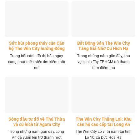
Sức hút phong thủy của Căn
Bất Động Sản The Win City
hộ The Win City hướng Đông
Tăng Giá Nhờ Cú Hích Hạ
Nam
Tầng
Trong bối cảnh đô thị hóa ngày
Trong những năm gần đây, khu
càng phát triển, việc tìm kiếm một
vực phía Tây TP.HCM trở thành
nơi
tâm điểm thu
Sóng đầu tư đổ về Thủ Thừa
The Win City Thắng Lợi: Khu
và cú hích từ Agora City
căn hộ cao cấp tại Long An
Trong những năm gần đây, Long
The Win City có vị trí nằm tại tỉnh
An đã vươn lên trở thành một
Lộ 10, xã Đức Hòa Hạ,