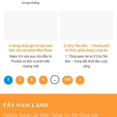
trong những
6 dòng chảy giá trị tạo nên
E.City Tân Đức – Thành phố
bản sắc tại phân khu River
tri thức giữa lòng Long An
Park LA Home
Ngày 3/6 vừa qua, chủ đầu tư
1. Tổng quan dự án E.City Tân
Prodezi và đơn vị phát triển
Đức – Vùng đất khởi đầu cuộc
Hướng Việt
sống
1
2
3
4
…
180
TÂY NAM LAND
Chuyên Trang Cập Nhật Thông Tin Bất Động Sản