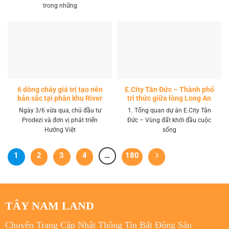
trong những
6 dòng chảy giá trị tạo nên
E.City Tân Đức – Thành phố
bản sắc tại phân khu River
tri thức giữa lòng Long An
Park LA Home
Ngày 3/6 vừa qua, chủ đầu tư
1. Tổng quan dự án E.City Tân
Prodezi và đơn vị phát triển
Đức – Vùng đất khởi đầu cuộc
Hướng Việt
sống
1
2
3
4
…
180
TÂY NAM LAND
Chuyên Trang Cập Nhật Thông Tin Bất Động Sản