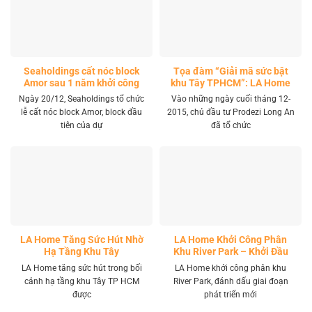
Seaholdings cất nóc block
Tọa đàm “Giải mã sức bật
Amor sau 1 năm khởi công
khu Tây TPHCM”: LA Home
khai mở tọa độ đầu tư mới
Ngày 20/12, Seaholdings tổ chức
Vào những ngày cuối tháng 12-
lễ cất nóc block Amor, block đầu
2015, chủ đầu tư Prodezi Long An
tiên của dự
đã tổ chức
LA Home Tăng Sức Hút Nhờ
LA Home Khởi Công Phân
Hạ Tầng Khu Tây
Khu River Park – Khởi Đầu
Giai Đoạn Phát Triển Mới
LA Home tăng sức hút trong bối
LA Home khởi công phân khu
cảnh hạ tầng khu Tây TP HCM
River Park, đánh dấu giai đoạn
được
phát triển mới