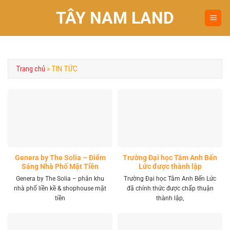
Chuyển
TÂY NAM LAND
đến
nội
dung
Trang chủ
»
TIN TỨC
Genera by The Solia – Điểm
Trường Đại học Tâm Anh Bến
Sáng Nhà Phố Mặt Tiền
Lức được thành lập
Vành Đai 4 Khu Tây
Genera by The Solia – phân khu
Trường Đại học Tâm Anh Bến Lức
nhà phố liền kề & shophouse mặt
đã chính thức được chấp thuận
tiền
thành lập,