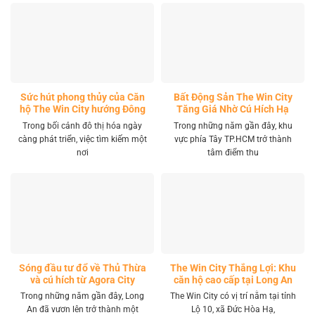
Sức hút phong thủy của Căn
Bất Động Sản The Win City
hộ The Win City hướng Đông
Tăng Giá Nhờ Cú Hích Hạ
Nam
Tầng
Trong bối cảnh đô thị hóa ngày
Trong những năm gần đây, khu
càng phát triển, việc tìm kiếm một
vực phía Tây TP.HCM trở thành
nơi
tâm điểm thu
Sóng đầu tư đổ về Thủ Thừa
The Win City Thắng Lợi: Khu
và cú hích từ Agora City
căn hộ cao cấp tại Long An
Trong những năm gần đây, Long
The Win City có vị trí nằm tại tỉnh
An đã vươn lên trở thành một
Lộ 10, xã Đức Hòa Hạ,