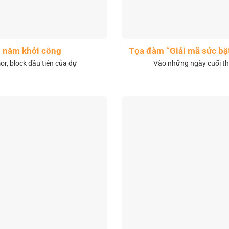
1 năm khởi công
Tọa đàm “Giải mã sức bậ
r, block đầu tiên của dự
Vào những ngày cuối th