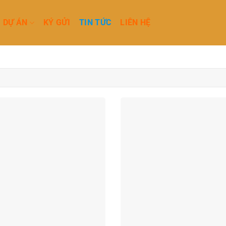
DỰ ÁN
KÝ GỬI
TIN TỨC
LIÊN HỆ