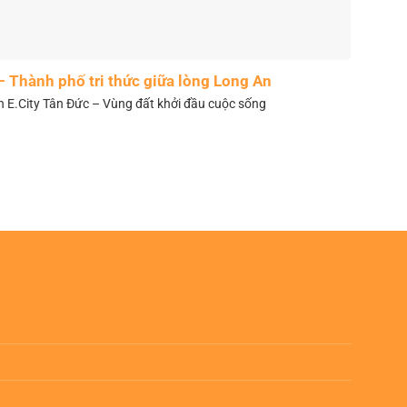
– Thành phố tri thức giữa lòng Long An
n E.City Tân Đức – Vùng đất khởi đầu cuộc sống