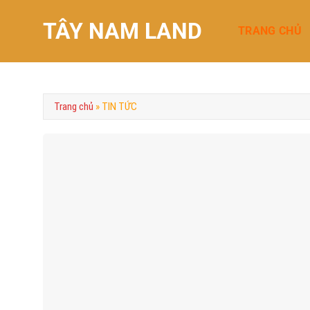
Chuyển
TÂY NAM LAND
đến
TRANG CHỦ
nội
dung
Trang chủ
»
TIN TỨC