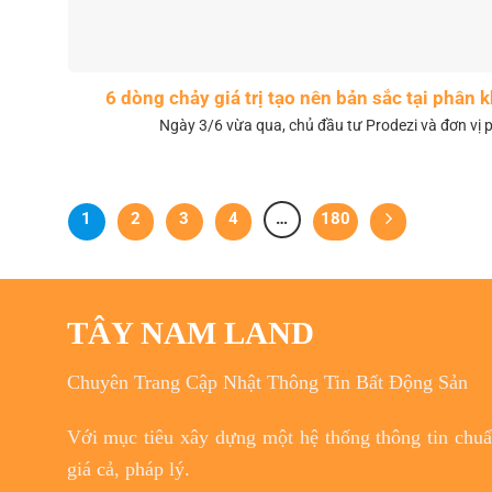
6 dòng chảy giá trị tạo nên bản sắc tại phân
Ngày 3/6 vừa qua, chủ đầu tư Prodezi và đơn vị p
1
2
3
4
…
180
TÂY NAM LAND
Chuyên Trang Cập Nhật Thông Tin Bất Động Sản
Với
mục tiêu
xây dựng một hệ thống thông tin chuẩn
giá cả, pháp lý.