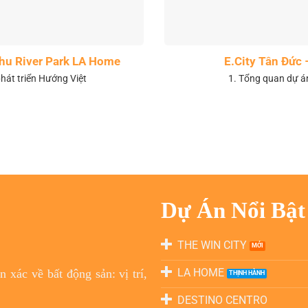
 khu River Park LA Home
E.City Tân Đức 
hát triển Hướng Việt
1. Tổng quan dự á
Dự Án Nổi Bật
THE WIN CITY
LA HOME
 xác về bất động sản: vị trí,
DESTINO CENTRO