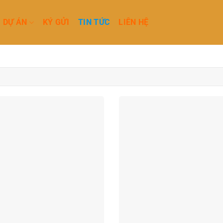
DỰ ÁN
KÝ GỬI
TIN TỨC
LIÊN HỆ