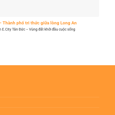
– Thành phố tri thức giữa lòng Long An
n E.City Tân Đức – Vùng đất khởi đầu cuộc sống