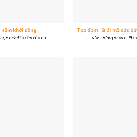
1 năm khởi công
Tọa đàm “Giải mã sức bậ
r, block đầu tiên của dự
Vào những ngày cuối th