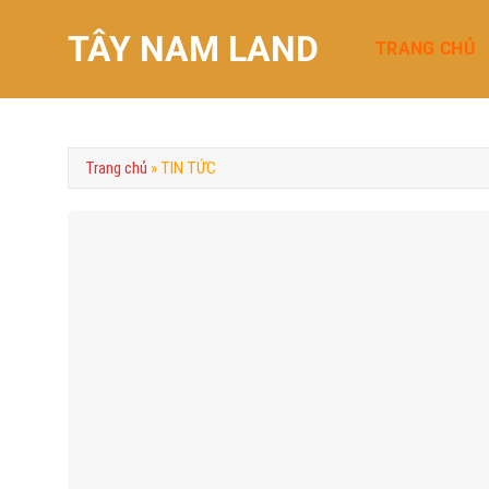
Chuyển
TÂY NAM LAND
đến
TRANG CHỦ
nội
dung
Trang chủ
»
TIN TỨC