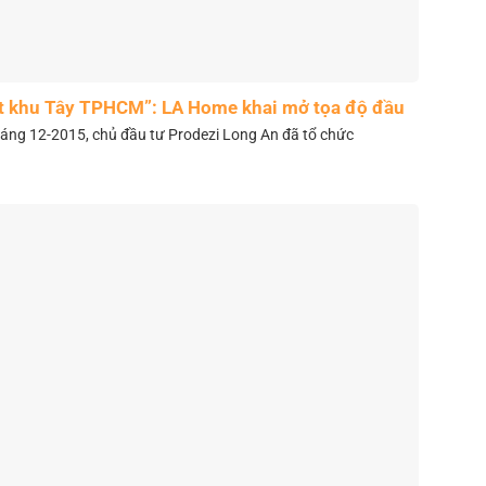
t khu Tây TPHCM”: LA Home khai mở tọa độ đầu
tư mới
áng 12-2015, chủ đầu tư Prodezi Long An đã tổ chức