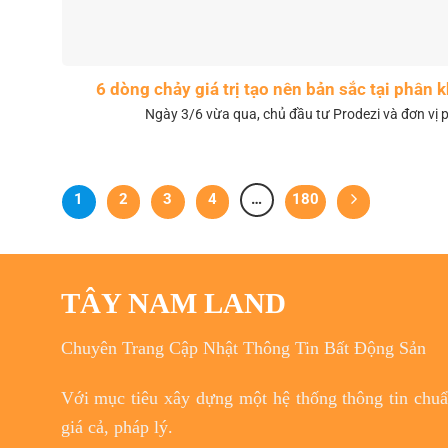
6 dòng chảy giá trị tạo nên bản sắc tại phân
Ngày 3/6 vừa qua, chủ đầu tư Prodezi và đơn vị p
1
2
3
4
…
180
TÂY NAM LAND
Chuyên Trang Cập Nhật Thông Tin Bất Động Sản
Với
mục tiêu
xây dựng một hệ thống thông tin chuẩn
giá cả, pháp lý.