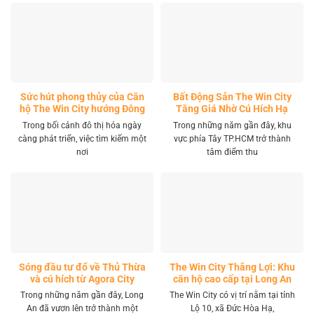
Sức hút phong thủy của Căn
Bất Động Sản The Win City
hộ The Win City hướng Đông
Tăng Giá Nhờ Cú Hích Hạ
Nam
Tầng
Trong bối cảnh đô thị hóa ngày
Trong những năm gần đây, khu
càng phát triển, việc tìm kiếm một
vực phía Tây TP.HCM trở thành
nơi
tâm điểm thu
Sóng đầu tư đổ về Thủ Thừa
The Win City Thắng Lợi: Khu
và cú hích từ Agora City
căn hộ cao cấp tại Long An
Trong những năm gần đây, Long
The Win City có vị trí nằm tại tỉnh
An đã vươn lên trở thành một
Lộ 10, xã Đức Hòa Hạ,