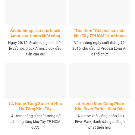
Seaholdings cất nóc block
Tọa đàm “Giải mã sức bật
Amor sau 1 năm khởi công
khu Tây TPHCM”: LA Home
khai mở tọa độ đầu tư mới
Ngày 20/12, Seaholdings tổ chức
Vào những ngày cuối tháng 12-
lễ cất nóc block Amor, block đầu
2015, chủ đầu tư Prodezi Long An
tiên của dự
đã tổ chức
LA Home Tăng Sức Hút Nhờ
LA Home Khởi Công Phân
Hạ Tầng Khu Tây
Khu River Park – Khởi Đầu
Giai Đoạn Phát Triển Mới
LA Home tăng sức hút trong bối
LA Home khởi công phân khu
cảnh hạ tầng khu Tây TP HCM
River Park, đánh dấu giai đoạn
được
phát triển mới