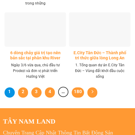
trong những
6 dòng chảy giá trị tạo nên
E.City Tân Đức – Thành phố
bản sắc tại phân khu River
tri thức giữa lòng Long An
Park LA Home
Ngày 3/6 vừa qua, chủ đầu tư
1. Tổng quan dự án E.City Tân
Prodezi và đơn vị phát triển
Đức – Vùng đất khởi đầu cuộc
Hướng Việt
sống
1
2
3
4
…
180
TÂY NAM LAND
Chuyên Trang Cập Nhật Thông Tin Bất Động Sản