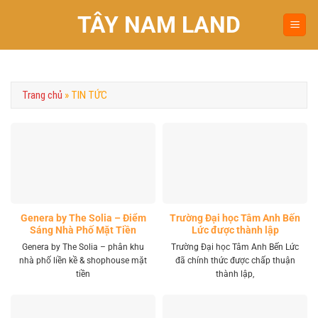
Chuyển
TÂY NAM LAND
đến
nội
dung
Trang chủ
»
TIN TỨC
Genera by The Solia – Điểm
Trường Đại học Tâm Anh Bến
Sáng Nhà Phố Mặt Tiền
Lức được thành lập
Vành Đai 4 Khu Tây
Genera by The Solia – phân khu
Trường Đại học Tâm Anh Bến Lức
nhà phố liền kề & shophouse mặt
đã chính thức được chấp thuận
tiền
thành lập,