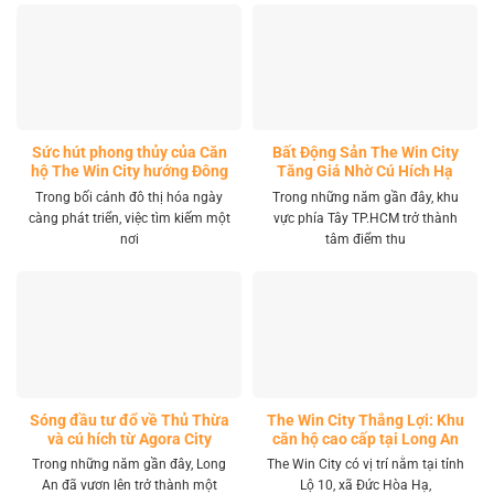
Sức hút phong thủy của Căn
Bất Động Sản The Win City
hộ The Win City hướng Đông
Tăng Giá Nhờ Cú Hích Hạ
Nam
Tầng
Trong bối cảnh đô thị hóa ngày
Trong những năm gần đây, khu
càng phát triển, việc tìm kiếm một
vực phía Tây TP.HCM trở thành
nơi
tâm điểm thu
Sóng đầu tư đổ về Thủ Thừa
The Win City Thắng Lợi: Khu
và cú hích từ Agora City
căn hộ cao cấp tại Long An
Trong những năm gần đây, Long
The Win City có vị trí nằm tại tỉnh
An đã vươn lên trở thành một
Lộ 10, xã Đức Hòa Hạ,