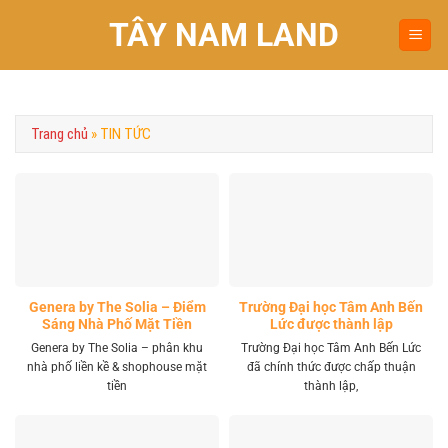
Chuyển
TÂY NAM LAND
đến
nội
dung
Trang chủ
»
TIN TỨC
Genera by The Solia – Điểm
Trường Đại học Tâm Anh Bến
Sáng Nhà Phố Mặt Tiền
Lức được thành lập
Vành Đai 4 Khu Tây
Genera by The Solia – phân khu
Trường Đại học Tâm Anh Bến Lức
nhà phố liền kề & shophouse mặt
đã chính thức được chấp thuận
tiền
thành lập,