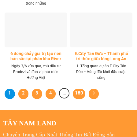
trong những
6 dòng chảy giá trị tạo nên
E.City Tân Đức – Thành phố
bản sắc tại phân khu River
tri thức giữa lòng Long An
Park LA Home
Ngày 3/6 vừa qua, chủ đầu tư
1. Tổng quan dự án E.City Tân
Prodezi và đơn vị phát triển
Đức – Vùng đất khởi đầu cuộc
Hướng Việt
sống
1
2
3
4
…
180
TÂY NAM LAND
Chuyên Trang Cập Nhật Thông Tin Bất Động Sản