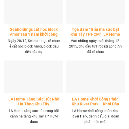
Seaholdings cất nóc block
Tọa đàm “Giải mã sức bật
Amor sau 1 năm khởi công
khu Tây TPHCM”: LA Home
khai mở tọa độ đầu tư mới
Ngày 20/12, Seaholdings tổ chức
Vào những ngày cuối tháng 12-
lễ cất nóc block Amor, block đầu
2015, chủ đầu tư Prodezi Long An
tiên của dự
đã tổ chức
LA Home Tăng Sức Hút Nhờ
LA Home Khởi Công Phân
Hạ Tầng Khu Tây
Khu River Park – Khởi Đầu
Giai Đoạn Phát Triển Mới
LA Home tăng sức hút trong bối
LA Home khởi công phân khu
cảnh hạ tầng khu Tây TP HCM
River Park, đánh dấu giai đoạn
được
phát triển mới