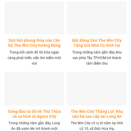
Sức hút phong thủy của Căn
Bất Động Sản The Win City
hộ The Win City hướng Đông
Tăng Giá Nhờ Cú Hích Hạ
Nam
Tầng
Trong bối cảnh đô thị hóa ngày
Trong những năm gần đây, khu
càng phát triển, việc tìm kiếm một
vực phía Tây TP.HCM trở thành
nơi
tâm điểm thu
Sóng đầu tư đổ về Thủ Thừa
The Win City Thắng Lợi: Khu
và cú hích từ Agora City
căn hộ cao cấp tại Long An
Trong những năm gần đây, Long
The Win City có vị trí nằm tại tỉnh
An đã vươn lên trở thành một
Lộ 10, xã Đức Hòa Hạ,