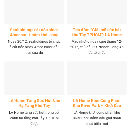
Seaholdings cất nóc block
Tọa đàm “Giải mã sức bật
Amor sau 1 năm khởi công
khu Tây TPHCM”: LA Home
khai mở tọa độ đầu tư mới
Ngày 20/12, Seaholdings tổ chức
Vào những ngày cuối tháng 12-
lễ cất nóc block Amor, block đầu
2015, chủ đầu tư Prodezi Long An
tiên của dự
đã tổ chức
LA Home Tăng Sức Hút Nhờ
LA Home Khởi Công Phân
Hạ Tầng Khu Tây
Khu River Park – Khởi Đầu
Giai Đoạn Phát Triển Mới
LA Home tăng sức hút trong bối
LA Home khởi công phân khu
cảnh hạ tầng khu Tây TP HCM
River Park, đánh dấu giai đoạn
được
phát triển mới