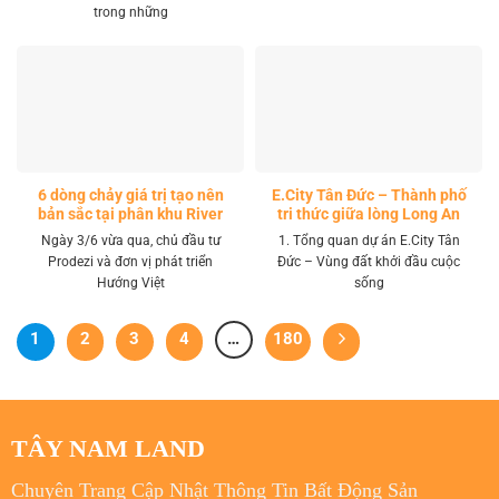
trong những
6 dòng chảy giá trị tạo nên
E.City Tân Đức – Thành phố
bản sắc tại phân khu River
tri thức giữa lòng Long An
Park LA Home
Ngày 3/6 vừa qua, chủ đầu tư
1. Tổng quan dự án E.City Tân
Prodezi và đơn vị phát triển
Đức – Vùng đất khởi đầu cuộc
Hướng Việt
sống
1
2
3
4
…
180
TÂY NAM LAND
Chuyên Trang Cập Nhật Thông Tin Bất Động Sản