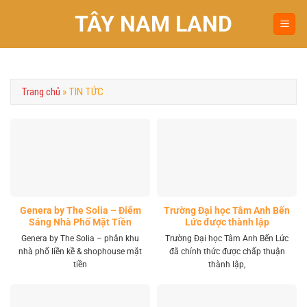
Chuyển
TÂY NAM LAND
đến
nội
dung
Trang chủ
»
TIN TỨC
Genera by The Solia – Điểm
Trường Đại học Tâm Anh Bến
Sáng Nhà Phố Mặt Tiền
Lức được thành lập
Vành Đai 4 Khu Tây
Genera by The Solia – phân khu
Trường Đại học Tâm Anh Bến Lức
nhà phố liền kề & shophouse mặt
đã chính thức được chấp thuận
tiền
thành lập,